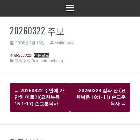
20260322 주보
2026년 4월 16일
Multimedia
주보-260322
다운로드
교회소식 Bekanntmachung
글
←
20260322 주안에 가
20260329 칼과 잔 (요
내
만히 머물기(요한복음
한복음 18:1-11) 손교훈
비
15:1-17) 손교훈목사
목사
→
게
이
션