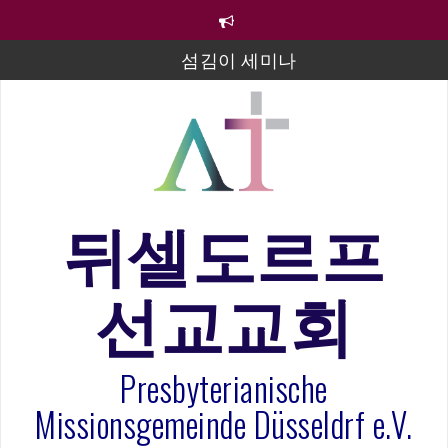
컨
텐
츠
섬김이 세미나
로
바
김태희 자매 졸업연주
로
2023년 어린이 주일 유초등부 발표
가
기
라합3 나라 봉헌송
그리스도인의 생활영성 1기 수료식
뒤셀도르프
은퇴사-우선화 권사
선교교회
20260322 주안에 가만히 머물기(요한복음 15:1-17) 손
훈목사
Presbyterianische
Missionsgemeinde Düsseldrf e.V.