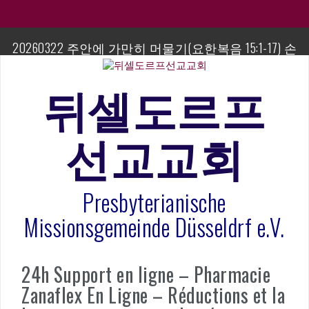
컨
텐
츠
20260322 주안에 가만히 머물기(요한복음 15:1-17) 손
로
교훈목사
바
로
뒤셀도르프
섬김이 세미나
가
기
김태희 자매 졸업연주
선교교회
2023년 어린이 주일 유초등부 발표
Presbyterianische
라합3 나라 봉헌송
Missionsgemeinde Düsseldrf e.V.
그리스도인의 생활영성 1기 수료식
은퇴사-우선화 권사
24h Support en ligne – Pharmacie
Zanaflex En Ligne – Réductions et la