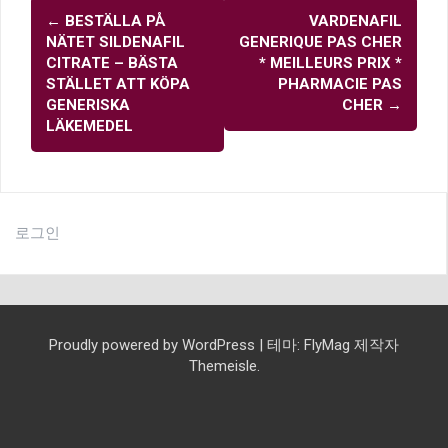
글
←
BESTÄLLA PÅ
VARDENAFIL
내
NÄTET SILDENAFIL
GENERIQUE PAS CHER
비
CITRATE – BÄSTA
* MEILLEURS PRIX *
STÄLLET ATT KÖPA
PHARMACIE PAS
게
GENERISKA
CHER
→
이
LÄKEMEDEL
션
로그인
Proudly powered by WordPress
|
테마:
FlyMag
제작자
Themeisle.
교
예
교
선
담
모
예
교
교
설
찬
찬
유
청
청
교
함
여
선
회
배
교
육
교
임
임
배
회
회
교
교
양
감
양
사
말
초
자
소
년
육
께
선
교
소
와
제
과
와