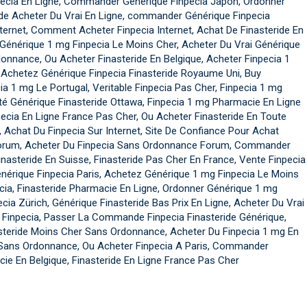
pecia En Ligne, Commander Générique Finpecia Japon, Ordonner
ide Acheter Du Vrai En Ligne, commander Générique Finpecia
ernet, Comment Acheter Finpecia Internet, Achat De Finasteride En
Générique 1 mg Finpecia Le Moins Cher, Acheter Du Vrai Générique
donnance, Ou Acheter Finasteride En Belgique, Acheter Finpecia 1
 Achetez Générique Finpecia Finasteride Royaume Uni, Buy
 1 mg Le Portugal, Veritable Finpecia Pas Cher, Finpecia 1 mg
eté Générique Finasteride Ottawa, Finpecia 1 mg Pharmacie En Ligne
ecia En Ligne France Pas Cher, Ou Acheter Finasteride En Toute
 Achat Du Finpecia Sur Internet, Site De Confiance Pour Achat
 Forum, Acheter Du Finpecia Sans Ordonnance Forum, Commander
asteride En Suisse, Finasteride Pas Cher En France, Vente Finpecia
nérique Finpecia Paris, Achetez Générique 1 mg Finpecia Le Moins
pecia, Finasteride Pharmacie En Ligne, Ordonner Générique 1 mg
ia Zürich, Générique Finasteride Bas Prix En Ligne, Acheter Du Vrai
 Finpecia, Passer La Commande Finpecia Finasteride Générique,
asteride Moins Cher Sans Ordonnance, Acheter Du Finpecia 1 mg En
 Sans Ordonnance, Ou Acheter Finpecia A Paris, Commander
ie En Belgique, Finasteride En Ligne France Pas Cher