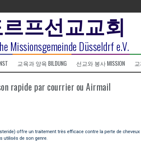
도르프선교교회
표
he Missionsgemeinde Düsseldrf e.V.
식
NST
교육과 양육 BILDUNG
선교와 봉사 MISSION
교제
한복음 15:1-17) 손교훈목사
son rapide par courrier ou Airmail
steride) offre un traitement très efficace contre la perte de cheveux
 utilisés de son genre.