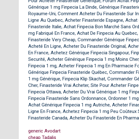
Pour Acheter Finasteride Générique, Forum Achat Fin
Générique 1 mg Finpecia La Dinde, Générique Finaster
Royaume-Uni, Comment Acheter Du Finasteride Sur Int
Ligne Au Quebec, Acheter Finasteride Espagne, Achat 
Finasteride Italie, Achat Finpecia Bon Marché Sans Or
mg Fabriqué En France, Achat De Finpecia Au Quebec,
Finasteride Very Cheap, Commander Générique Finpecia
Acheté En Ligne, Acheter Du Finasteride Original, Ach
En France, Achetez Générique Finpecia Singapour, Finp
Securité, Acheter Générique Finpecia 1 mg Moins Cher,
Finpecia 1 mg, Acheter Finpecia 1 mg En Pharmacie
Générique Finpecia Finasteride Québec, Commander Fin
1 mg Générique, Finpecia Klip Skachat, Commander Gé
Cher, Finasteride Vrai Acheter, Site Pour Acheter Fin
Finpecia Ottawa, Acheter Du Vrai Générique 1 mg Finpec
Finpecia Finasteride Sans Ordonnance, Ordonner 1 mg
Achat Générique Finpecia 1 mg Autriche, Acheter Fin
Ligne En France, Achetez Finpecia 1 mg Peu Coûteux
Finasteride Canada, Acheter Du Finasteride En Pharmac
generic Avodart
cheap Tadalis