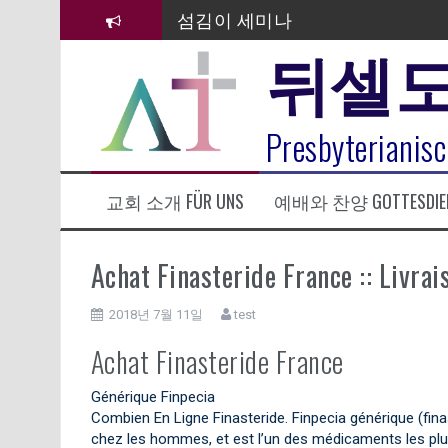
컨
섬김이 세미나
텐
뒤셀
츠
김태희 자매 졸업연주
로
바
2023년 어린이 주일 유초등부 발
로
라합3 나라 봉헌송
Presbyterianisc
가
기
그리스도인의 생활영성 1기 수료
교회 소개 FÜR UNS
예배와 찬양 GOTTESDIE
은퇴사-우선화 권사
20260322 주안에 가만히 머물기(요
Achat Finasteride France :: Livrai
2018년 7월 11일
test
Achat Finasteride France
Générique Finpecia
Combien En Ligne Finasteride. Finpecia générique (fina
chez les hommes, et est l’un des médicaments les plus