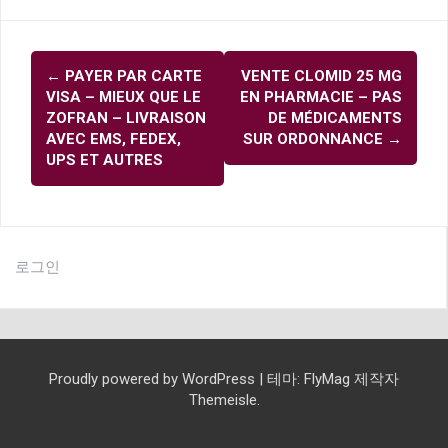
글
←
PAYER PAR CARTE
VENTE CLOMID 25 MG
내
VISA – MIEUX QUE LE
EN PHARMACIE – PAS
비
ZOFRAN – LIVRAISON
DE MÉDICAMENTS
AVEC EMS, FEDEX,
SUR ORDONNANCE
→
게
UPS ET AUTRES
이
션
로그인
Proudly powered by WordPress
|
테마:
FlyMag
제작자
Themeisle.