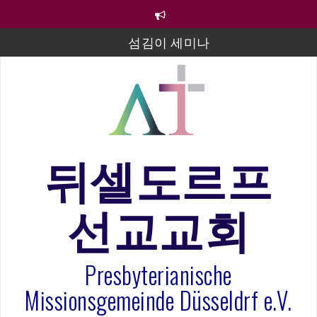
컨
텐
츠
섬김이 세미나
로
바
김태희 자매 졸업연주
로
2023년 어린이 주일 유초등부 발표
가
기
라합3 나라 봉헌송
그리스도인의 생활영성 1기 수료식
뒤셀도르프
은퇴사-우선화 권사
선교교회
20260322 주안에 가만히 머물기(요한복음 15:1-17) 손
훈목사
Presbyterianische
Missionsgemeinde Düsseldrf e.V.