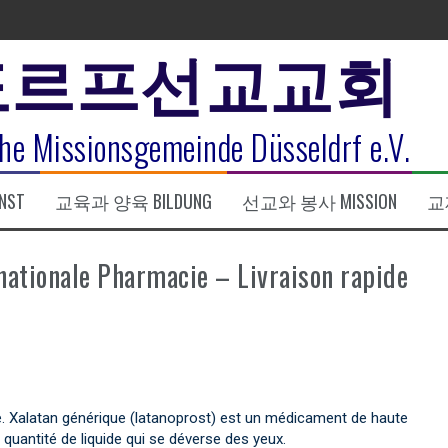
도르프선교교회
표
he Missionsgemeinde Düsseldrf e.V.
식
NST
교육과 양육 BILDUNG
선교와 봉사 MISSION
교제
한복음 15:1-17) 손교훈목사
nationale Pharmacie – Livraison rapide
. Xalatan générique (latanoprost) est un médicament de haute
 quantité de liquide qui se déverse des yeux.