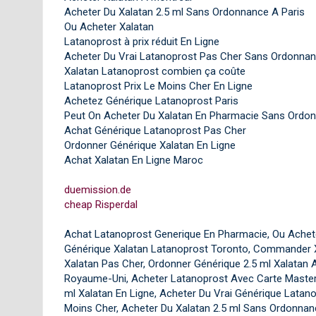
Acheter Du Xalatan 2.5 ml Sans Ordonnance A Paris
Ou Acheter Xalatan
Latanoprost à prix réduit En Ligne
Acheter Du Vrai Latanoprost Pas Cher Sans Ordonna
Xalatan Latanoprost combien ça coûte
Latanoprost Prix Le Moins Cher En Ligne
Achetez Générique Latanoprost Paris
Peut On Acheter Du Xalatan En Pharmacie Sans Ordo
Achat Générique Latanoprost Pas Cher
Ordonner Générique Xalatan En Ligne
Achat Xalatan En Ligne Maroc
duemission.de
cheap Risperdal
Achat Latanoprost Generique En Pharmacie, Ou Achete
Générique Xalatan Latanoprost Toronto, Commander X
Xalatan Pas Cher, Ordonner Générique 2.5 ml Xalatan 
Royaume-Uni, Acheter Latanoprost Avec Carte Maste
ml Xalatan En Ligne, Acheter Du Vrai Générique Latano
Moins Cher, Acheter Du Xalatan 2.5 ml Sans Ordonnanc