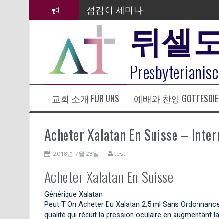
컨
섬김이 세미나
텐
뒤셀
츠
김태희 자매 졸업연주
로
바
2023년 어린이 주일 유초등부 발
로
라합3 나라 봉헌송
Presbyterianisc
가
기
그리스도인의 생활영성 1기 수료
교회 소개 FÜR UNS
예배와 찬양 GOTTESDIE
은퇴사-우선화 권사
20260322 주안에 가만히 머물기(요
Acheter Xalatan En Suisse – Inter
2018년 7월 23일
test
Acheter Xalatan En Suisse
Générique Xalatan
Peut T On Acheter Du Xalatan 2.5 ml Sans Ordonnance
qualité qui réduit la pression oculaire en augmentant la