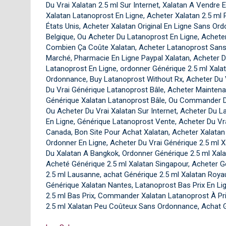
Du Vrai Xalatan 2.5 ml Sur Internet, Xalatan A Vendre 
Xalatan Latanoprost En Ligne, Acheter Xalatan 2.5 ml
États Unis, Acheter Xalatan Original En Ligne Sans Or
Belgique, Ou Acheter Du Latanoprost En Ligne, Acheter
Combien Ça Coûte Xalatan, Acheter Latanoprost Sans
Marché, Pharmacie En Ligne Paypal Xalatan, Acheter 
Latanoprost En Ligne, ordonner Générique 2.5 ml Xal
Ordonnance, Buy Latanoprost Without Rx, Acheter Du 
Du Vrai Générique Latanoprost Bâle, Acheter Maintena
Générique Xalatan Latanoprost Bâle, Ou Commander Du 
Ou Acheter Du Vrai Xalatan Sur Internet, Acheter Du
En Ligne, Générique Latanoprost Vente, Acheter Du Vr
Canada, Bon Site Pour Achat Xalatan, Acheter Xalatan 
Ordonner En Ligne, Acheter Du Vrai Générique 2.5 ml Xa
Du Xalatan A Bangkok, Ordonner Générique 2.5 ml Xala
Acheté Générique 2.5 ml Xalatan Singapour, Acheter G
2.5 ml Lausanne, achat Générique 2.5 ml Xalatan Roya
Générique Xalatan Nantes, Latanoprost Bas Prix En L
2.5 ml Bas Prix, Commander Xalatan Latanoprost À Prix
2.5 ml Xalatan Peu Coûteux Sans Ordonnance, Achat G