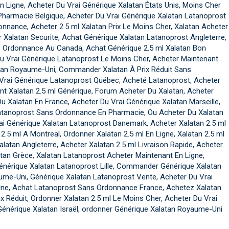
En Ligne, Acheter Du Vrai Générique Xalatan États Unis, Moins Cher
 Pharmacie Belgique, Acheter Du Vrai Générique Xalatan Latanoprost
donnance, Acheter 2.5 ml Xalatan Prix Le Moins Cher, Xalatan Acheter
 Xalatan Securite, Achat Générique Xalatan Latanoprost Angleterre,
 Ordonnance Au Canada, Achat Générique 2.5 ml Xalatan Bon
Du Vrai Générique Latanoprost Le Moins Cher, Acheter Maintenant
atan Royaume-Uni, Commander Xalatan À Prix Réduit Sans
Vrai Générique Latanoprost Québec, Acheté Latanoprost, Acheter
nt Xalatan 2.5 ml Générique, Forum Acheter Du Xalatan, Acheter
Xalatan En France, Acheter Du Vrai Générique Xalatan Marseille,
 Latanoprost Sans Ordonnance En Pharmacie, Ou Acheter Du Xalatan
ai Générique Xalatan Latanoprost Danemark, Acheter Xalatan 2.5 ml
2.5 ml A Montreal, Ordonner Xalatan 2.5 ml En Ligne, Xalatan 2.5 ml
latan Angleterre, Acheter Xalatan 2.5 ml Livraison Rapide, Acheter
tan Grèce, Xalatan Latanoprost Acheter Maintenant En Ligne,
énérique Xalatan Latanoprost Lille, Commander Générique Xalatan
ume-Uni, Générique Xalatan Latanoprost Vente, Acheter Du Vrai
igne, Achat Latanoprost Sans Ordonnance France, Achetez Xalatan
 Réduit, Ordonner Xalatan 2.5 ml Le Moins Cher, Acheter Du Vrai
énérique Xalatan Israël, ordonner Générique Xalatan Royaume-Uni