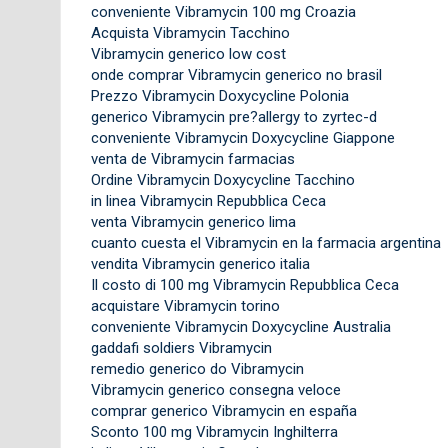
conveniente Vibramycin 100 mg Croazia
Acquista Vibramycin Tacchino
Vibramycin generico low cost
onde comprar Vibramycin generico no brasil
Prezzo Vibramycin Doxycycline Polonia
generico Vibramycin pre?allergy to zyrtec-d
conveniente Vibramycin Doxycycline Giappone
venta de Vibramycin farmacias
Ordine Vibramycin Doxycycline Tacchino
in linea Vibramycin Repubblica Ceca
venta Vibramycin generico lima
cuanto cuesta el Vibramycin en la farmacia argentina
vendita Vibramycin generico italia
Il costo di 100 mg Vibramycin Repubblica Ceca
acquistare Vibramycin torino
conveniente Vibramycin Doxycycline Australia
gaddafi soldiers Vibramycin
remedio generico do Vibramycin
Vibramycin generico consegna veloce
comprar generico Vibramycin en españa
Sconto 100 mg Vibramycin Inghilterra