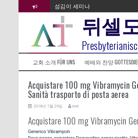
컨
김태희 자매 졸업연주
텐
뒤셀
츠
2023년 어린이 주일 유초등부 발
로
바
라합3 나라 봉헌송
로
Presbyterianisc
가
그리스도인의 생활영성 1기 수료
기
은퇴사-우선화 권사
교회 소개 FÜR UNS
예배와 찬양 GOTTESDIE
20260322 주안에 가만히 머물기(요
Acquistare 100 mg Vibramycin Ge
Sanità trasporto di posta aerea
2018년 7월 29일
test
Acquistare 100 mg Vibramycin Gene
Generico Vibramycin
Dove posso acquistare Doxycycline senza ricetta. Vibra