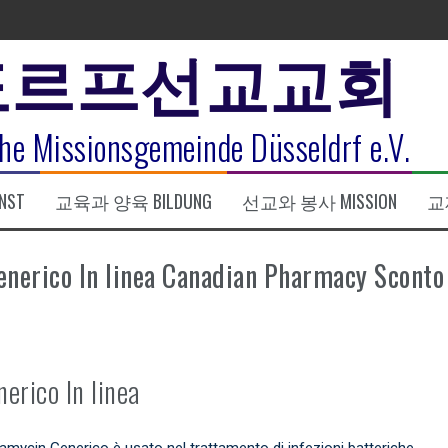
도르프선교교회
표
he Missionsgemeinde Düsseldrf e.V.
식
NST
교육과 양육 BILDUNG
선교와 봉사 MISSION
교제
한복음 15:1-17) 손교훈목사
nerico In linea Canadian Pharmacy Sconto
rico In linea
mycin Generico è usato nel trattamento di infezioni batteriche.