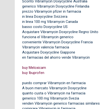
Sconto Vibramycin Doxycycline Australia
generico Vibramycin Doxycycline Finlandia
prezzo Vibramycin pfizer in farmacia
in linea Doxycycline Svizzera
in linea 100 mg Vibramycin Canada
basso costo Doxycycline US
Acquistare Vibramycin Doxycycline Regno Unito
funciona el Vibramycin generico
conveniente Vibramycin Doxycycline Francia
Vibramycin valencia farmacia
Acquistare Doxycycline Giappone
en farmacias del ahorro vende Vibramycin
buy Meloxicam
buy Ibuprofen
puedo comprar Vibramycin en farmacia
A buon mercato Vibramycin Doxycycline
quanto custa o Vibramycin na farmacia
generico 100 mg Vibramycin Svezia
venden Vibramycin generico farmacias similares
comprare Vibramycin in farmacia