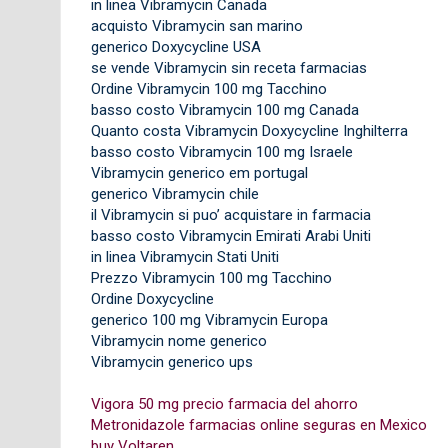
in linea Vibramycin Canada
acquisto Vibramycin san marino
generico Doxycycline USA
se vende Vibramycin sin receta farmacias
Ordine Vibramycin 100 mg Tacchino
basso costo Vibramycin 100 mg Canada
Quanto costa Vibramycin Doxycycline Inghilterra
basso costo Vibramycin 100 mg Israele
Vibramycin generico em portugal
generico Vibramycin chile
il Vibramycin si puo’ acquistare in farmacia
basso costo Vibramycin Emirati Arabi Uniti
in linea Vibramycin Stati Uniti
Prezzo Vibramycin 100 mg Tacchino
Ordine Doxycycline
generico 100 mg Vibramycin Europa
Vibramycin nome generico
Vibramycin generico ups
Vigora 50 mg precio farmacia del ahorro
Metronidazole farmacias online seguras en Mexico
buy Voltaren