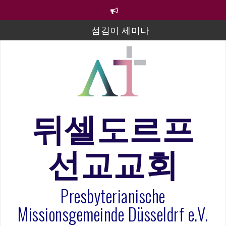
컨
텐
츠
섬김이 세미나
로
바
김태희 자매 졸업연주
로
2023년 어린이 주일 유초등부 발표
가
기
라합3 나라 봉헌송
그리스도인의 생활영성 1기 수료식
뒤셀도르프
은퇴사-우선화 권사
선교교회
20260322 주안에 가만히 머물기(요한복음 15:1-17) 손
훈목사
Presbyterianische
Missionsgemeinde Düsseldrf e.V.