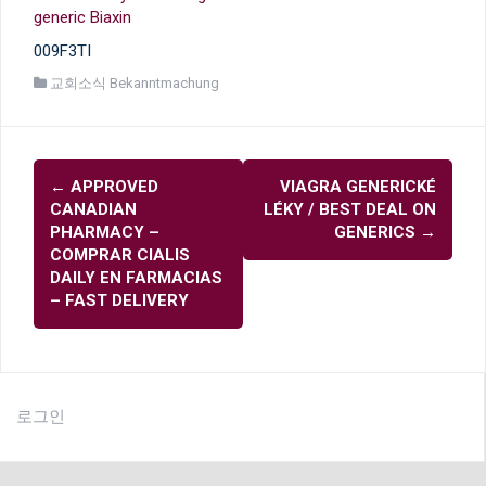
generic Biaxin
009F3TI
교회소식 Bekanntmachung
글
←
APPROVED
VIAGRA GENERICKÉ
내
CANADIAN
LÉKY / BEST DEAL ON
비
PHARMACY –
GENERICS
→
COMPRAR CIALIS
게
DAILY EN FARMACIAS
이
– FAST DELIVERY
션
로그인