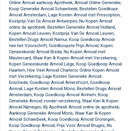
Online Amoxil aankoop Apotheek, Amoxil Online Generieke,
Koop Generieke Amoxil Schaerbeek, Bestellen Goedkope
Amoxil Amsterdam, Lage Kosten Amoxil met Prescription,
Kostprijs Van De Amoxil Antwerpen, Nu Kopen Amoxil
online de apotheek, Bestellen Generieke Amoxil Holland,
Kopen Amoxil Leuven, Kostprijs Van De Amoxil Leuven,
Bestellen Drugs Amoxil Namur, Koop Goedkoop Amoxil
nee het Voorschrift, Goedkoopste Prijs Amoxil, Kopen
Geneeskunde Amoxil Breda, Nu Kopen Amoxil met
Mastercard, Waar Kan Ik Kopen Amoxil met Verzekering,
Kopen Geneeskunde Amoxil Liège, Koop Goedkoop Amoxil
Haarlem, Hoe Veel Amoxil Charleroi, Online Kopen Amoxil
met Verzekering, Lage Kosten Generieke Amoxil
Enschede, Goedkoop Amoxil Amersfoort, Goedkoop
Amoxil, Lage Kosten Amoxil Mons, Bestellen Drugs Amoxil
Amsterdam, Koop Goedkoop Amoxil Arnhem, Koop
Generieke Amoxil zonder verzekering, Waar Kan Ik Kopen
Amoxil Nijmegen, Bij Apotheek Amoxil online de apotheek,
Aankoop Generieke Amoxil Mons, Waar Kan Ik Kopen
Amoxil Schaerbeek, Koop Goedkoop Amoxil Groningen,
Koop Goedkoop Amoxil, Prijs Voor Amoxil Bruges, Nu