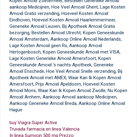
Kopen Amoxil Zoetermeer, Bestellen Generieke Amoxil
aankoop Medicijnen, Hoe Veel Amoxil Ghent, Lage Kosten
Amoxil Gratis verzending, Hoeveel Kosten Amoxil
Eindhoven, Hoeveel Kosten Amoxil Haarlemmermeer,
Generieke Amoxil Leuven, Bij Apotheek Amoxil Gratis
bezorging, Bestellen Amoxil Utrecht, Kopen Geneeskunde
Amoxil Amsterdam, Aankoop Online Amoxil Nederlands,
Lage Kosten Amoxil geen Rx, Aankoop Amoxil
Hertogenbosch, Kopen Geneeskunde Amoxil met VISA,
Lage Kosten Generieke Amoxil Amersfoort, Kopen
Geneeskunde Amoxil ‘s nachts Apotheek, Generieke
Amoxil Enschede, Hoe Veel Amoxil Snelle verzending, Bij
Apotheek Amoxil met AMEX, Waar Kan Ik Kopen Amoxil
Amersfoort, Prijs Amoxil Apeldoorn, Hoeveel Kosten
Amoxil Mons, Waar Kan Ik Kopen Amoxil Zwolle, Nu Kopen
Amoxil Arnhem, Aankoop Amoxil aankoop Medicijnen,
Aankoop Generieke Amoxil Breda, Aankoop Online Amoxil
Hague
buy Viagra Super Active
Truvada farmacia en linea Valencia
In linea Sumycin 500 mg Prezzo