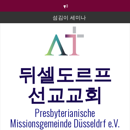
컨
텐
츠
섬김이 세미나
로
바
김태희 자매 졸업연주
로
2023년 어린이 주일 유초등부 발표
가
기
라합3 나라 봉헌송
그리스도인의 생활영성 1기 수료식
뒤셀도르프
은퇴사-우선화 권사
선교교회
20260322 주안에 가만히 머물기(요한복음 15:1-17) 손
훈목사
Presbyterianische
Missionsgemeinde Düsseldrf e.V.