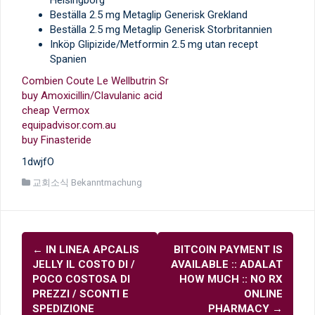
Helsingborg
Beställa 2.5 mg Metaglip Generisk Grekland
Beställa 2.5 mg Metaglip Generisk Storbritannien
Inköp Glipizide/Metformin 2.5 mg utan recept
Spanien
Combien Coute Le Wellbutrin Sr
buy Amoxicillin/Clavulanic acid
cheap Vermox
equipadvisor.com.au
buy Finasteride
1dwjfO
교회소식 Bekanntmachung
글
←
IN LINEA APCALIS
BITCOIN PAYMENT IS
내
JELLY IL COSTO DI /
AVAILABLE :: ADALAT
비
POCO COSTOSA DI
HOW MUCH :: NO RX
PREZZI / SCONTI E
ONLINE
게
SPEDIZIONE
PHARMACY
→