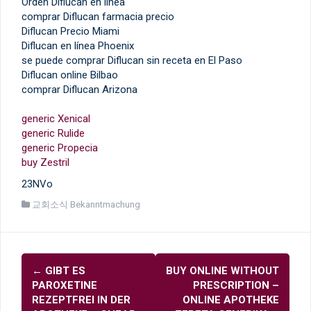
Orden Diflucan en línea
comprar Diflucan farmacia precio
Diflucan Precio Miami
Diflucan en línea Phoenix
se puede comprar Diflucan sin receta en El Paso
Diflucan online Bilbao
comprar Diflucan Arizona
generic Xenical
generic Rulide
generic Propecia
buy Zestril
23NVo
교회소식 Bekanntmachung
글
←
GIBT ES
BUY ONLINE WITHOUT
내
PAROXETINE
PRESCRIPTION –
비
REZEPTFREI IN DER
ONLINE APOTHEKE