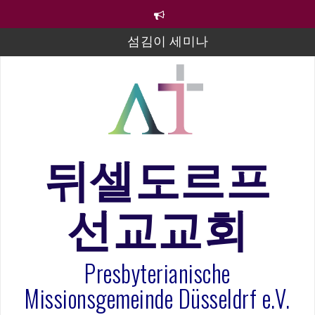
컨
섬김이 세미나
텐
츠
김태희 자매 졸업연주
로
바
2023년 어린이 주일 유초등부 발표
로
가
라합3 나라 봉헌송
기
그리스도인의 생활영성 1기 수료식
뒤셀도르프
은퇴사-우선화 권사
20260322 주안에 가만히 머물기(요한복음 15:1-17) 손
훈목사
선교교회
Presbyterianische
Missionsgemeinde Düsseldrf e.V.