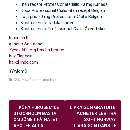
utan recept Professional Cialis 20 mg Kanada
Köpa Professional Cialis utan recept Belgien
Lågt pris 20 mg Professional Cialis Belgien
Kostnaden av Tadalafil piller
Kostnaden av Professional Cialis Över disken
loanrider.lt
generic Accutane
Zyvox 600 mg Prix En France
buy Finpecia
halkdilinde.com
sYwiomC
교회소식 Bekanntmachung
글
←
KÖPA FUROSEMIDE
LIVRAISON GRATUITE.
내
STOCKHOLM BÄSTA
ACHETER LEVITRA
비
OMDÖMET PÅ NÄTET
SOFT NORWAY.
APOTEK ALLA
LIVRAISON DANS LE