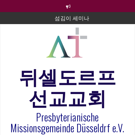
컨
텐
츠
섬김이 세미나
로
바
김태희 자매 졸업연주
로
2023년 어린이 주일 유초등부 발표
가
기
라합3 나라 봉헌송
그리스도인의 생활영성 1기 수료식
뒤셀도르프
은퇴사-우선화 권사
선교교회
20260322 주안에 가만히 머물기(요한복음 15:1-17) 손
훈목사
Presbyterianische
Missionsgemeinde Düsseldrf e.V.