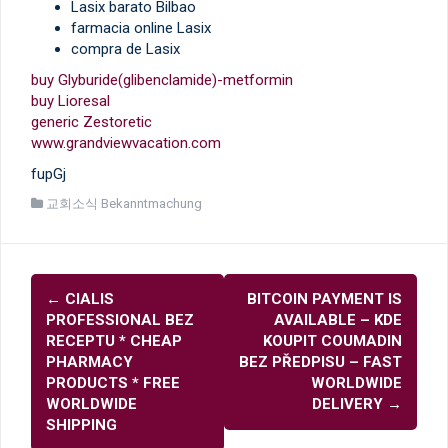
Lasix barato Bilbao
farmacia online Lasix
compra de Lasix
buy Glyburide(glibenclamide)-metformin
buy Lioresal
generic Zestoretic
www.grandviewvacation.com
fupGj
교회소식 Bekanntmachung
글
←
CIALIS
BITCOIN PAYMENT IS
내
PROFESSIONAL BEZ
AVAILABLE – KDE
비
RECEPTU * CHEAP
KOUPIT COUMADIN
PHARMACY
BEZ PŘEDPISU – FAST
게
PRODUCTS * FREE
WORLDWIDE
이
WORLDWIDE
DELIVERY
→
SHIPPING
션