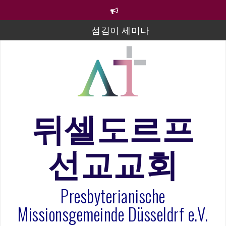
컨
텐
츠
섬김이 세미나
로
바
김태희 자매 졸업연주
로
2023년 어린이 주일 유초등부 발표
가
기
라합3 나라 봉헌송
그리스도인의 생활영성 1기 수료식
뒤셀도르프
은퇴사-우선화 권사
선교교회
20260322 주안에 가만히 머물기(요한복음 15:1-17) 손
훈목사
Presbyterianische
Missionsgemeinde Düsseldrf e.V.