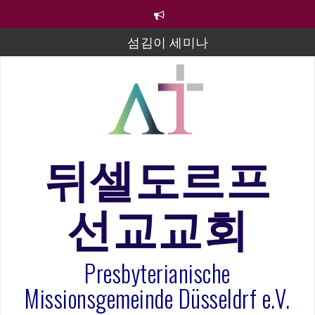
컨
텐
츠
섬김이 세미나
로
바
김태희 자매 졸업연주
로
2023년 어린이 주일 유초등부 발표
가
기
라합3 나라 봉헌송
그리스도인의 생활영성 1기 수료식
뒤셀도르프
은퇴사-우선화 권사
선교교회
20260322 주안에 가만히 머물기(요한복음 15:1-17) 손
훈목사
Presbyterianische
Missionsgemeinde Düsseldrf e.V.