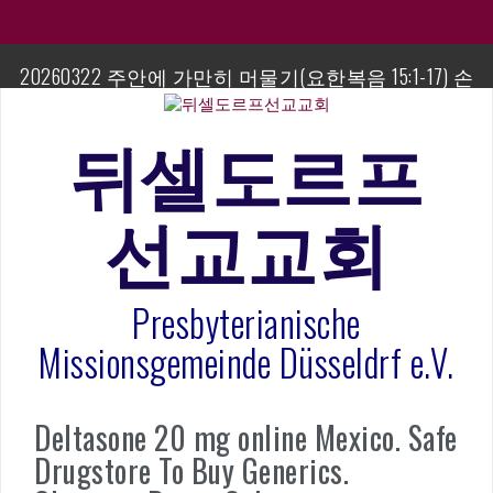
컨
텐
츠
20260322 주안에 가만히 머물기(요한복음 15:1-17) 손
로
교훈목사
바
로
뒤셀도르프
섬김이 세미나
가
기
김태희 자매 졸업연주
선교교회
2023년 어린이 주일 유초등부 발표
Presbyterianische
라합3 나라 봉헌송
Missionsgemeinde Düsseldrf e.V.
그리스도인의 생활영성 1기 수료식
은퇴사-우선화 권사
Deltasone 20 mg online Mexico. Safe
Drugstore To Buy Generics.