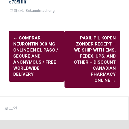
o7Q5HHf
교회소식 Bekanntmachung
글
←
COMPRAR
PAXIL PIL KOPEN
내
NEURONTIN 300 MG
ZONDER RECEPT –
비
ONLINE EN EL PASO /
WE SHIP WITH EMS,
SECURE AND
FEDEX, UPS, AND
게
ANONYMOUS / FREE
OTHER – DISCOUNT
이
WORLDWIDE
CANADIAN
DELIVERY
PHARMACY
션
ONLINE
→
로그인