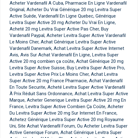
Acheter Vardenafil A Cuba, Pharmacie En Ligne Vardenafil
Original, Acheter Du Vrai Générique 20 mg Levitra Super
Active Suède, Vardenafil En Ligne Quebec, Générique
Levitra Super Active 20 mg Acheter Du Vrai En Ligne,
Acheté 20 mg Levitra Super Active Pas Cher, Buy
Vardenafil Paypal, Acheter Levitra Super Active Vardenafil
Le Moins Cher, Achat Générique Levitra Super Active
Vardenafil Danemark, Achat Levitra Super Active Internet
Avis, Avis Sur Achat Vardenafil En Ligne, Levitra Super
Active 20 mg combien ça coûte, Achat Générique 20 mg
Levitra Super Active Suisse, Buy Levitra Super Active Pro,
Levitra Super Active Prix Le Moins Cher, Achat Levitra
Super Active 20 mg France Pharmacie, Achat Vardenafil
En Toute Securite, Acheté Levitra Super Active Vardenafil
À Prix Réduit Sans Ordonnance, Achat Levitra Super Active
Marque, Acheter Generique Levitra Super Active 20 mg En
France, Levitra Super Active Combien Ça Coûte, Acheter
Du Levitra Super Active 20 mg Sur Internet En France,
Achetez Générique Levitra Super Active 20 mg Royaume
Uni, Site Achat Vardenafil Forum, Ou Acheter Levitra Super
Active Generique Forum, Achat Générique Levitra Super