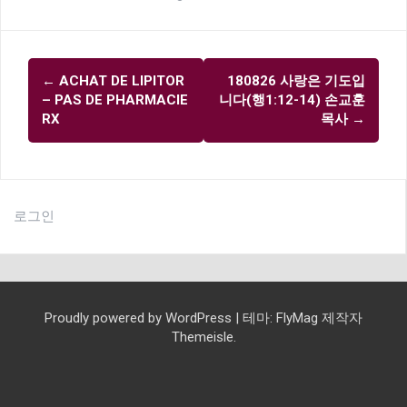
글
←
ACHAT DE LIPITOR
180826 사랑은 기도입
내
– PAS DE PHARMACIE
니다(행1:12-14) 손교훈
비
RX
목사
→
게
이
션
로그인
Proudly powered by WordPress
|
테마:
FlyMag
제작자
Themeisle.
교
예
교
선
교
회
배
육
교
제