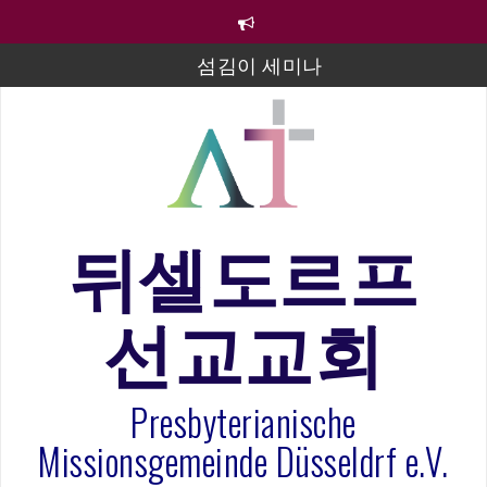
컨
텐
츠
섬김이 세미나
로
바
김태희 자매 졸업연주
로
2023년 어린이 주일 유초등부 발표
가
기
라합3 나라 봉헌송
그리스도인의 생활영성 1기 수료식
뒤셀도르프
은퇴사-우선화 권사
선교교회
20260322 주안에 가만히 머물기(요한복음 15:1-17) 손
훈목사
Presbyterianische
Missionsgemeinde Düsseldrf e.V.