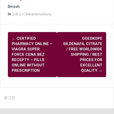
Bmzsh
교회소식 Bekanntmachung
글
←
CERTIFIED
GOEDKOPE
내
PHARMACY ONLINE –
SILDENAFIL CITRATE
비
VIAGRA SUPER
/ FREE WORLDWIDE
FORCE CENA BEZ
SHIPPING / BEST
게
RECEPTY – PILLS
PRICES FOR
이
ONLINE WITHOUT
EXCELLENT
PRESCRIPTION
QUALITY
→
션
로그인