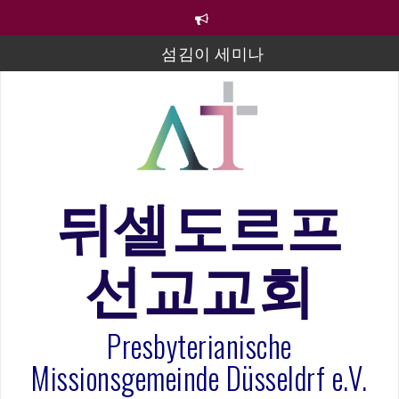
컨
텐
츠
섬김이 세미나
로
바
김태희 자매 졸업연주
로
2023년 어린이 주일 유초등부 발표
가
기
라합3 나라 봉헌송
그리스도인의 생활영성 1기 수료식
뒤셀도르프
은퇴사-우선화 권사
선교교회
20260322 주안에 가만히 머물기(요한복음 15:1-17) 손
훈목사
Presbyterianische
Missionsgemeinde Düsseldrf e.V.