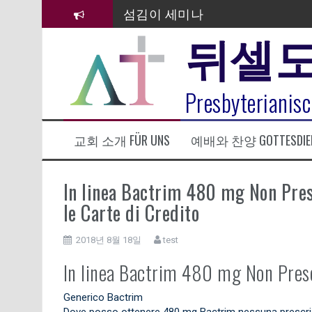
섬김이 세미나
컨
텐
뒤셀
김태희 자매 졸업연주
츠
로
2023년 어린이 주일 유초등부 발
바
로
라합3 나라 봉헌송
Presbyterianisc
가
기
그리스도인의 생활영성 1기 수료
교회 소개 FÜR UNS
예배와 찬양 GOTTESDIE
은퇴사-우선화 권사
20260322 주안에 가만히 머물기(요
In linea Bactrim 480 mg Non Pres
le Carte di Credito
2018년 8월 18일
test
In linea Bactrim 480 mg Non Presc
Generico Bactrim
Dove posso ottenere 480 mg Bactrim nessuna prescrizio