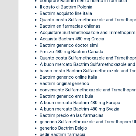
comprare Bactrim senza ricetta in farmacia
Il costo di Bactrim Polonia
Bactrim acquisto line italia
Quanto costa Sulfamethoxazole and Trimethopr
Bactrim en farmacias chilenas
Acquistare Sulfamethoxazole and Trimethoprim
Acquista Bactrim 480 mg Grecia
Bactrim generico doctor simi
Prezzo 480 mg Bactrim Canada
Quanto costa Sulfamethoxazole and Trimethop
A buon mercato Bactrim Sulfamethoxazole and
basso costo Bactrim Sulfamethoxazole and Tri
Bactrim generico online italia
Bactrim original generico
conveniente Sulfamethoxazole and Trimethopr
Bactrim generico ems bula
A buon mercato Bactrim 480 mg Europa
A buon mercato Bactrim 480 mg Svezia
Bactrim precio en las farmacias
generico Sulfamethoxazole and Trimethoprim U
generico Bactrim Belgio
pedir Bactrim farmacia