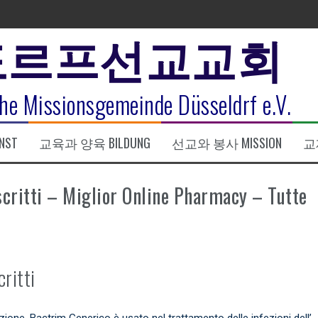
도르프선교교회
표
he Missionsgemeinde Düsseldrf e.V.
식
NST
교육과 양육 BILDUNG
선교와 봉사 MISSION
교제
한복음 15:1-17) 손교훈목사
critti – Miglior Online Pharmacy – Tutte
ritti
ne. Bactrim Generico è usato nel trattamento delle infezioni dell’