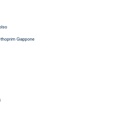
olso
ethoprim Giappone
i