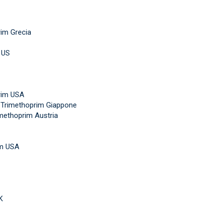
im Grecia
 US
rim USA
 Trimethoprim Giappone
methoprim Austria
im USA
K