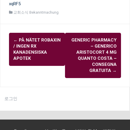
xqRF5
교회소식 Bekanntmachung
글
←
PÅ NÄTET ROBAXIN
GENERIC PHARMACY
내
/ INGEN RX
– GENERICO
비
KANADENSISKA
ARISTOCORT 4 MG
APOTEK
QUANTO COSTA –
게
CONSEGNA
이
GRATUITA
→
션
로그인