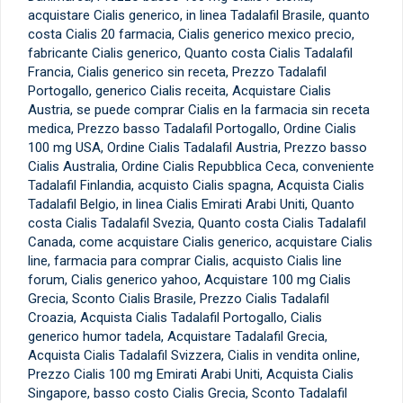
acquistare Cialis generico, in linea Tadalafil Brasile, quanto
costa Cialis 20 farmacia, Cialis generico mexico precio,
fabricante Cialis generico, Quanto costa Cialis Tadalafil
Francia, Cialis generico sin receta, Prezzo Tadalafil
Portogallo, generico Cialis receita, Acquistare Cialis
Austria, se puede comprar Cialis en la farmacia sin receta
medica, Prezzo basso Tadalafil Portogallo, Ordine Cialis
100 mg USA, Ordine Cialis Tadalafil Austria, Prezzo basso
Cialis Australia, Ordine Cialis Repubblica Ceca, conveniente
Tadalafil Finlandia, acquisto Cialis spagna, Acquista Cialis
Tadalafil Belgio, in linea Cialis Emirati Arabi Uniti, Quanto
costa Cialis Tadalafil Svezia, Quanto costa Cialis Tadalafil
Canada, come acquistare Cialis generico, acquistare Cialis
line, farmacia para comprar Cialis, acquisto Cialis line
forum, Cialis generico yahoo, Acquistare 100 mg Cialis
Grecia, Sconto Cialis Brasile, Prezzo Cialis Tadalafil
Croazia, Acquista Cialis Tadalafil Portogallo, Cialis
generico humor tadela, Acquistare Tadalafil Grecia,
Acquista Cialis Tadalafil Svizzera, Cialis in vendita online,
Prezzo Cialis 100 mg Emirati Arabi Uniti, Acquista Cialis
Singapore, basso costo Cialis Grecia, Sconto Tadalafil