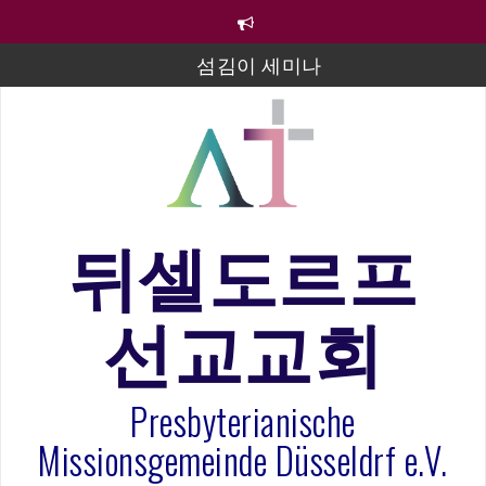
컨
텐
츠
섬김이 세미나
로
바
김태희 자매 졸업연주
로
2023년 어린이 주일 유초등부 발표
가
기
라합3 나라 봉헌송
그리스도인의 생활영성 1기 수료식
뒤셀도르프
은퇴사-우선화 권사
선교교회
20260322 주안에 가만히 머물기(요한복음 15:1-17) 손
훈목사
Presbyterianische
Missionsgemeinde Düsseldrf e.V.