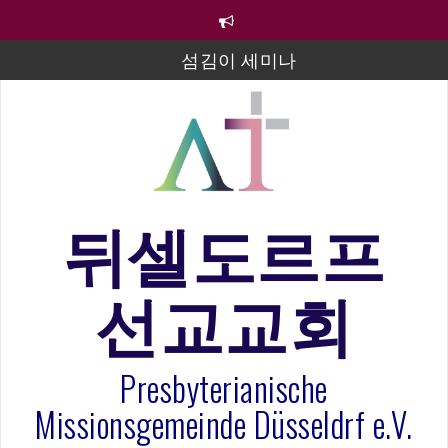
컨
텐
츠
섬김이 세미나
로
바
김태희 자매 졸업연주
로
2023년 어린이 주일 유초등부 발표
가
기
라합3 나라 봉헌송
그리스도인의 생활영성 1기 수료식
뒤셀도르프
은퇴사-우선화 권사
선교교회
20260322 주안에 가만히 머물기(요한복음 15:1-17) 손
훈목사
Presbyterianische
Missionsgemeinde Düsseldrf e.V.