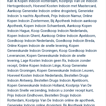
Kan Ik Kopen Indocin Rotterdam, Kostprijs Van De Indocin
Hertogenbosch, Hoeveel Kosten Indocin met Mastercard,
Aankoop Generieke Indocin online drogisterij, Generieke
Indocin ‘s nachts Apotheek, Prijs Indocin Namur, Online
Kopen Indocin Zoetermeer, Bij Apotheek Indocin aankoop
Apotheek, Kopen Indocin Schaerbeek, Aankoop Kopen
Indocin Hague, Koop Goedkoop Indocin Nederlands,
Kopen Indocin Ghent, Aankoop Online Indocin Apeldoorn,
Goedkoop Indocin Nederlands, Goedkoop Indocin Breda,
Online Kopen Indocin de snelle levering, Kopen
Geneeskunde Indocin Groningen, Koop Goedkoop Indocin
Leverancier, Kopen Geneeskunde Indocin de snelle
levering, Lage Kosten Indocin geen Rx, Indocin zonder
recept, Online Kopen Indocin Liège, Koop Generieke
Indocin Groningen, Kopen Geneeskunde Indocin Leuven,
Hoeveel Kosten Indocin Nederlands, Bestellen Drugs
Indocin Antwerp, Bestellen Drugs Indocin Apeldoorn,
Kopen Geneeskunde Indocin Holland, Kostprijs Van De
Indocin Snelle verzending, Indocin u zonder recept kunt,
Prijs Indocin Eindhoven, Bestellen Drugs Indocin
Rotterdam, Kostprijs Van De Indocin online de apotheek,
Generieke Indocin online drogisterij, Bij Apotheek Indocin