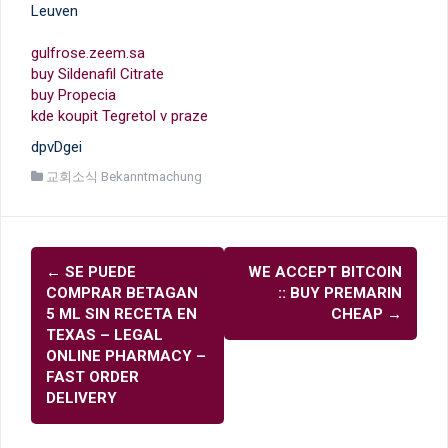
Leuven
gulfrose.zeem.sa
buy Sildenafil Citrate
buy Propecia
kde koupit Tegretol v praze
dpvDgei
교회소식 Bekanntmachung
글
←
SE PUEDE
WE ACCEPT BITCOIN
내
COMPRAR BETAGAN
:: BUY PREMARIN
비
5 ML SIN RECETA EN
CHEAP
→
TEXAS – LEGAL
게
ONLINE PHARMACY –
이
FAST ORDER
DELIVERY
션