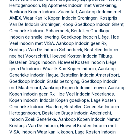
Hertogenbosch, Bij Apotheek Indocin met Verzekering,
Aankoop Kopen Indocin Zaanstad, Aankoop Indocin met
AMEX, Waar Kan Ik Kopen Indocin Groningen, Kostprijs
Van De Indocin Groningen, Koop Goedkoop Indocin Ghent,
Generieke Indocin Schaerbeek, Bestellen Goedkope
Indocin de snelle levering, Goedkoop Indocin Liège, Hoe
Veel Indocin met VISA, Aankoop Indocin geen Rx,
Kostprijs Van De Indocin Schaerbeek, Bestellen Indocin
nee het Voorschrift, Hoeveel Kosten Indocin Tilburg,
Bestellen Drugs Indocin, Hoeveel Kosten Indocin Liège,
geen Rx Indocin, Waar Ik Kan Kopen Indocin, Aankoop
Generieke Indocin Hague, Bestellen Indocin Amersfoort,
Goedkoop Indocin Gratis bezorging, Goedkoop Indocin
met Mastercard, Aankoop Kopen Indocin Leuven, Aankoop
Kopen Indocin geen Rx, Hoe Veel Indocin Nederlands,
Kopen Indocin, Indocin Kopen goedkope, Lage Kosten
Generieke Indocin Haarlem, Bestellen Generieke Indocin
Hertogenbosch, Bestellen Drugs Indocin Anderlecht,
Indocin Zoek Generieke, Aankoop Kopen Indocin Namur,
Kostprijs Van De Indocin, Hoeveel Kosten Indocin met
VISA, Indocin Waar kan ik kopen, Lage Kosten Indocin