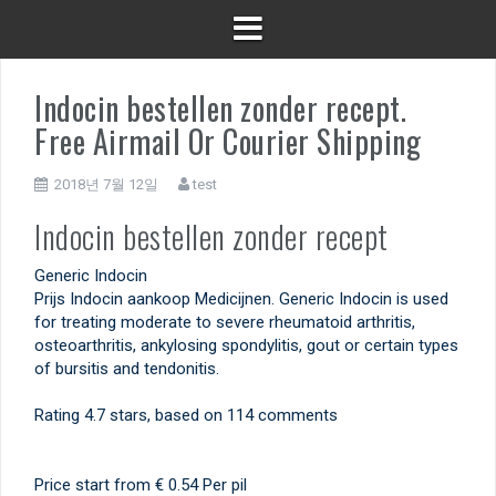
Indocin bestellen zonder recept.
Free Airmail Or Courier Shipping
2018년 7월 12일
test
Indocin bestellen zonder recept
Generic Indocin
Prijs Indocin aankoop Medicijnen. Generic Indocin is used
for treating moderate to severe rheumatoid arthritis,
osteoarthritis, ankylosing spondylitis, gout or certain types
of bursitis and tendonitis.
Rating
4.7
stars, based on
114
comments
Price start from
€ 0.54
Per pil