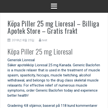
Köpa Piller 25 mg Lioresal – Billiga
Apotek Store – Gratis frakt
2018년 8월 25일
test
Köpa Piller 25 mg Lioresal
Generisk Lioresal
Säker apotekköp Lioresal 25 mg Kanada. Generic Baclofen
is a muscle relaxer that is used in the treatment of muscle
spasm, spasticity, hiccups, muscle twitching, alcohol
withdrawal, and belongs to the drug class skeletal muscle
relaxants. For effective relief of numerous muscle
symptoms, order Generic Baclofen today and experience
better health!
Gradering
4.8
stjärnor, baserat på
118
kund kommentarer