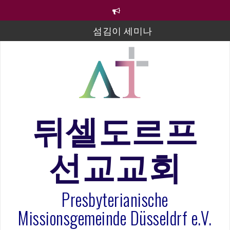
컨
텐
츠
섬김이 세미나
로
바
김태희 자매 졸업연주
로
2023년 어린이 주일 유초등부 발표
가
기
라합3 나라 봉헌송
그리스도인의 생활영성 1기 수료식
뒤셀도르프
은퇴사-우선화 권사
선교교회
20260322 주안에 가만히 머물기(요한복음 15:1-17) 손
훈목사
Presbyterianische
Missionsgemeinde Düsseldrf e.V.