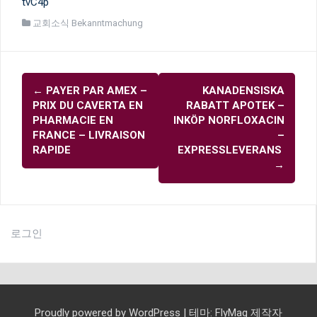
tvC4p
교회소식 Bekanntmachung
글
←
PAYER PAR AMEX –
KANADENSISKA
내
PRIX DU CAVERTA EN
RABATT APOTEK –
비
PHARMACIE EN
INKÖP NORFLOXACIN
FRANCE – LIVRAISON
–
게
RAPIDE
EXPRESSLEVERANS
이
→
션
로그인
Proudly powered by WordPress
|
테마:
FlyMag
제작자