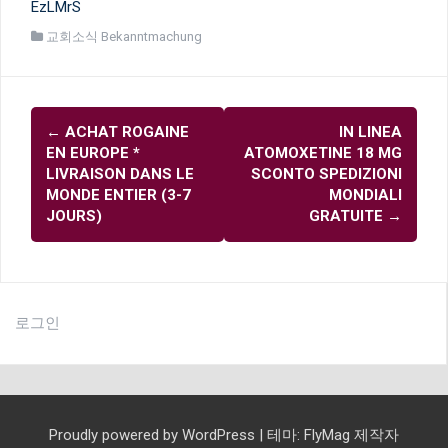
EzLMrS
교회소식 Bekanntmachung
글
←
ACHAT ROGAINE
IN LINEA
내
EN EUROPE *
ATOMOXETINE 18 MG
비
LIVRAISON DANS LE
SCONTO SPEDIZIONI
MONDE ENTIER (3-7
MONDIALI
게
JOURS)
GRATUITE
→
이
션
로그인
Proudly powered by WordPress
|
테마:
FlyMag
제작자