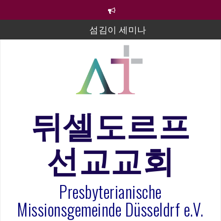
컨
텐
츠
섬김이 세미나
로
바
김태희 자매 졸업연주
로
2023년 어린이 주일 유초등부 발표
가
기
라합3 나라 봉헌송
그리스도인의 생활영성 1기 수료식
뒤셀도르프
은퇴사-우선화 권사
선교교회
20260322 주안에 가만히 머물기(요한복음 15:1-17) 손
훈목사
Presbyterianische
Missionsgemeinde Düsseldrf e.V.