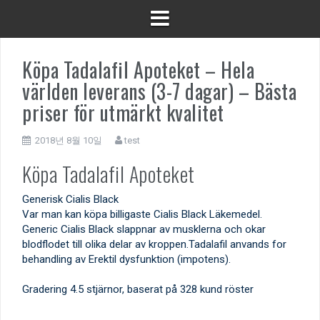
Köpa Tadalafil Apoteket – Hela
världen leverans (3-7 dagar) – Bästa
priser för utmärkt kvalitet
2018년 8월 10일
test
Köpa Tadalafil Apoteket
Generisk Cialis Black
Var man kan köpa billigaste Cialis Black Läkemedel.
Generic Cialis Black slappnar av musklerna och okar
blodflodet till olika delar av kroppen.Tadalafil anvands for
behandling av Erektil dysfunktion (impotens).
Gradering
4.5
stjärnor, baserat på
328
kund röster