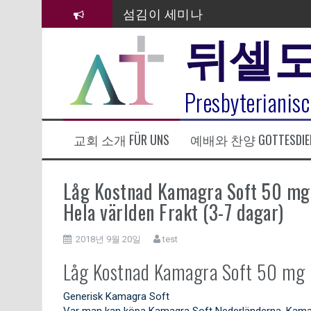
컨
섬김이 세미나
텐
뒤셀
츠
김태희 자매 졸업연주
로
바
2023년 어린이 주일 유초등부 발
로
라합3 나라 봉헌송
Presbyterianisc
가
기
그리스도인의 생활영성 1기 수료
교회 소개 FÜR UNS
예배와 찬양 GOTTESDIE
은퇴사-우선화 권사
20260322 주안에 가만히 머물기(요
Låg Kostnad Kamagra Soft 50 mg 
Hela världen Frakt (3-7 dagar)
2018년 9월 20일
test
Låg Kostnad Kamagra Soft 50 mg 
Generisk Kamagra Soft
Var man kan köpa Kamagra Soft Nederländerna. Kamagra 