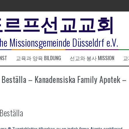
도르프선교교회
표
he Missionsgemeinde Düsseldrf e.V.
식
NST
교육과 양육 BILDUNG
선교와 봉사 MISSION
교제
한복음 15:1-17) 손교훈목사
Beställa – Kanadensiska Family Apotek –
Beställa
® Tuggtabletter tillverkas av en indisk firma Ajanta certifierad