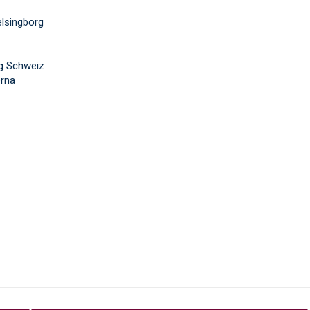
elsingborg
g Schweiz
erna