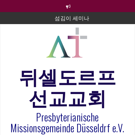
컨
텐
츠
섬김이 세미나
로
바
김태희 자매 졸업연주
로
2023년 어린이 주일 유초등부 발표
가
기
라합3 나라 봉헌송
그리스도인의 생활영성 1기 수료식
뒤셀도르프
은퇴사-우선화 권사
선교교회
20260322 주안에 가만히 머물기(요한복음 15:1-17) 손
훈목사
Presbyterianische
Missionsgemeinde Düsseldrf e.V.