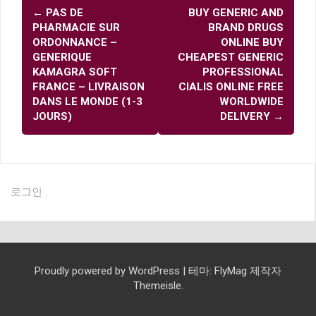
글
←
PAS DE
BUY GENERIC AND
내
PHARMACIE SUR
BRAND DRUGS
비
ORDONNANCE –
ONLINE BUY
GENERIQUE
CHEAPEST GENERIC
게
KAMAGRA SOFT
PROFESSIONAL
이
FRANCE – LIVRAISON
CIALIS ONLINE FREE
DANS LE MONDE (1-3
WORLDWIDE
션
JOURS)
DELIVERY
→
로그인
Proudly powered by WordPress
|
테마:
FlyMag
제작자
Themeisle.