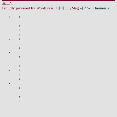
로그인
비
Proudly powered by WordPress
|
테마:
FlyMag
제작자 Themeisle.
게
교
담
모
회
임
이
예
임
소
목
교
배
및
개
사
교
회
션
및
섬
Für
인
예
설
회
역
소
uns
김
사
찬
배
교
약
사
식
이
Willkommen
찬
양
와
동
도
와
Aktuelle
Pastoren
교
유
양
동
찬
영
Karte
Info
조
청
육
초
대
영
양
상
직
청
소
과
등
Chor
상
Gottesdienst
Predigt
Geschichte
교
년
년
/
양
부
Lobpreis
/
선
함
육
회
솜
부
Kinder
육
Organisation
여
교
께
자
Studierende
Jugend
찬
Bildung
선
선
와
기
료
양
교
교
교
교
봉
도
실
단
감
제
회
협
회
사
하
Archiv
SOM(Sound
사
사
와
소
력
/
Mission
며
of
말
진
및
나
식
남
교
돕
Mission)
자
씀
및
중
Bekanntmachung
눔
선
회
는
유
일
영
보
Freundschaft
Brudergemeinde
교
곳
게
기
상
Fürbitter
회
Koopertionspartner
시
BIBELTAGEBUCH
Foto