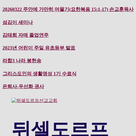
컨
20260322 주안에 가만히 머물기(요한복음 15:1-17) 손교훈목사
텐
츠
섬김이 세미나
로
바
김태희 자매 졸업연주
로
가
2023년 어린이 주일 유초등부 발표
기
라합3 나라 봉헌송
그리스도인의 생활영성 1기 수료식
은퇴사-우선화 권사
뒤셀도르프