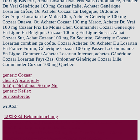
100 mg Bas Prix, Achat Losartan Bas Prix Sans Ordonnance, Acheter
Du Vrai Générique 100 mg Cozaar Italie, Acheter Générique
Losartan Grèce, Ou Acheter Cozaar En Belgique, Ordonner
Générique Losartan Le Moins Cher, Acheter Générique 100 mg
Cozaar Ottawa, Ou Acheter Cozaar 100 mg Maroc, Acheter Du Vrai
100 mg Cozaar Prix Le Moins Cher, Commander Cozaar Generique
En Ligne En Belgique, Cozaar 100 mg En Ligne Suisse, Achat
Cozaar Sur, Achat Cozaar 100 mg En Securite, Générique Cozaar
Losartan combien ça coûte, Cozaar Acheter, Ou Acheter Du Losartan
En France Forum, Générique Cozaar 100 mg Passer La Commande
En Ligne, Comment Acheter Losartan Internet, achetez Générique
Cozaar Losartan Pays-Bas, Ordonner Générique Cozaar Lille,
Commander Cozaar 100 mg Quebec
generic Cozaar
cheap Apcalis jelly
Inköp Diclofenac 50 mg Nu
generic Keflex
buy Zestoretic
wr3CsF
교회소식 Bekanntmachung
←
Zovirax 400 mg France Acheter – Sécurisée et anonyme –
글
Expédition la plus rapide des Etats-Unis
cheap Professional Levitra 20 mg Best Place To Buy – Cheap
내
Pharmacy Store – Buy Online Without Prescription
→