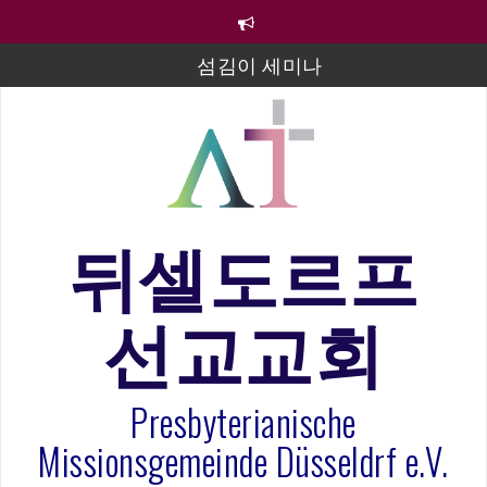
컨
텐
츠
섬김이 세미나
로
바
김태희 자매 졸업연주
로
2023년 어린이 주일 유초등부 발표
가
기
라합3 나라 봉헌송
그리스도인의 생활영성 1기 수료식
뒤셀도르프
은퇴사-우선화 권사
선교교회
20260322 주안에 가만히 머물기(요한복음 15:1-17) 손
훈목사
Presbyterianische
Missionsgemeinde Düsseldrf e.V.