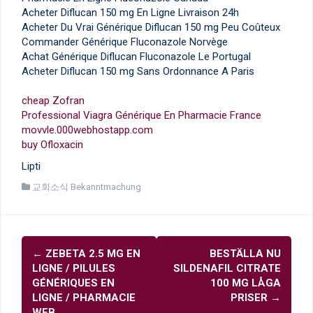
Acheter Diflucan 150 mg En Ligne Livraison 24h
Acheter Du Vrai Générique Diflucan 150 mg Peu Coûteux
Commander Générique Fluconazole Norvège
Achat Générique Diflucan Fluconazole Le Portugal
Acheter Diflucan 150 mg Sans Ordonnance A Paris
cheap Zofran
Professional Viagra Générique En Pharmacie France
movvle.000webhostapp.com
buy Ofloxacin
Lipti
교회소식 Bekanntmachung
글
←
ZEBETA 2.5 MG EN
BESTÄLLA NU
내
LIGNE / PILULES
SILDENAFIL CITRATE
비
GÉNÉRIQUES EN
100 MG LÅGA
LIGNE / PHARMACIE
PRISER
→
게
WEB