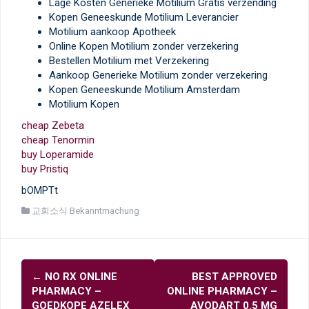
Lage Kosten Generieke Motilium Gratis verzending
Kopen Geneeskunde Motilium Leverancier
Motilium aankoop Apotheek
Online Kopen Motilium zonder verzekering
Bestellen Motilium met Verzekering
Aankoop Generieke Motilium zonder verzekering
Kopen Geneeskunde Motilium Amsterdam
Motilium Kopen
cheap Zebeta
cheap Tenormin
buy Loperamide
buy Pristiq
bOMPTt
교회소식 Bekanntmachung
글
←
NO RX ONLINE
BEST APPROVED
내
PHARMACY –
ONLINE PHARMACY –
GOEDKOPE AZELEX
AVODART 0.5 MG