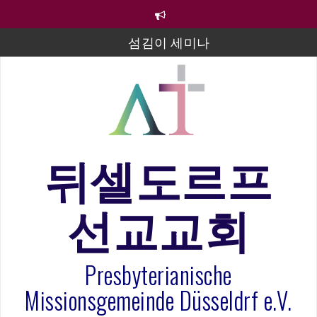
컨
텐
츠
섬김이 세미나
로
바
김태희 자매 졸업연주
로
2023년 어린이 주일 유초등부 발표
가
기
라합3 나라 봉헌송
그리스도인의 생활영성 1기 수료식
뒤셀도르프
은퇴사-우선화 권사
선교교회
20260322 주안에 가만히 머물기(요한복음 15:1-17) 손
훈목사
Presbyterianische
Missionsgemeinde Düsseldrf e.V.