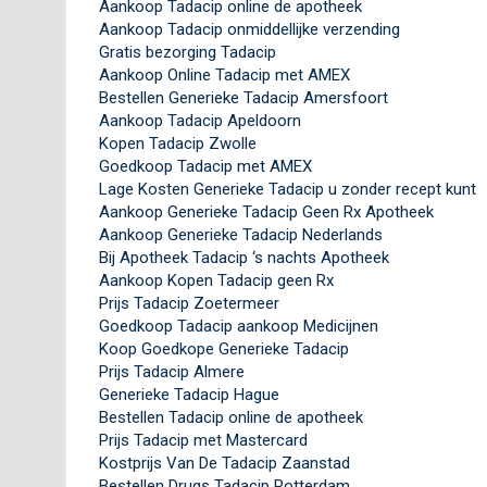
Aankoop Tadacip online de apotheek
Aankoop Tadacip onmiddellijke verzending
Gratis bezorging Tadacip
Aankoop Online Tadacip met AMEX
Bestellen Generieke Tadacip Amersfoort
Aankoop Tadacip Apeldoorn
Kopen Tadacip Zwolle
Goedkoop Tadacip met AMEX
Lage Kosten Generieke Tadacip u zonder recept kunt
Aankoop Generieke Tadacip Geen Rx Apotheek
Aankoop Generieke Tadacip Nederlands
Bij Apotheek Tadacip ‘s nachts Apotheek
Aankoop Kopen Tadacip geen Rx
Prijs Tadacip Zoetermeer
Goedkoop Tadacip aankoop Medicijnen
Koop Goedkope Generieke Tadacip
Prijs Tadacip Almere
Generieke Tadacip Hague
Bestellen Tadacip online de apotheek
Prijs Tadacip met Mastercard
Kostprijs Van De Tadacip Zaanstad
Bestellen Drugs Tadacip Rotterdam