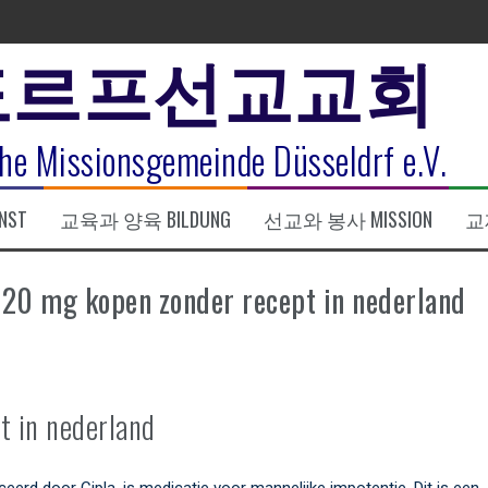
도르프선교교회
표
he Missionsgemeinde Düsseldrf e.V.
식
NST
교육과 양육 BILDUNG
선교와 봉사 MISSION
교제
한복음 15:1-17) 손교훈목사
 20 mg kopen zonder recept in nederland
t in nederland
erd door Cipla, is medicatie voor mannelijke impotentie. Dit is een