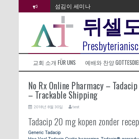
컨
섬김이 세미나
텐
뒤셀
츠
김태희 자매 졸업연주
로
2023년 어린이 주일 유초등부 발
바
로
라합3 나라 봉헌송
Presbyterianisc
가
기
그리스도인의 생활영성 1기 수료
교회 소개 FÜR UNS
예배와 찬양 GOTTESDIE
은퇴사-우선화 권사
20260322 주안에 가만히 머물기(요
No Rx Online Pharmacy – Tadacip
– Trackable Shipping
2018년 8월 30일
test
Tadacip 20 mg kopen zonder recep
Generic Tadacip
Hoe Veel Tadacip Gratis bezorging. Tadacip® geproduce