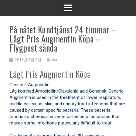
På nätet Kundtjänst 24 timmar –
Lågt Pris Augmentin Köpa –
Flygpost sända
2018년 8월 5일
test
Lågt Pris Augmentin Köpa
Generisk Augmentin
Låg kostnad Amoxicillin/Clavulanic acid Generisk. Generic
Augmentin is used in the treatment of lower respiratory,
middle ear, sinus, skin, and urinary tract infections that are
caused by certain specific bacteria. These bacteria
produce a chemical enzyme called beta lactamase that
makes some infections particularly difficult to treat.
Gradering
4.7
stjärnor, baserat på
291
användare