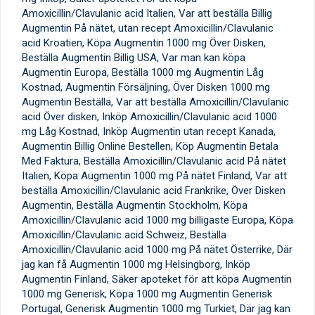
Amoxicillin/Clavulanic acid Italien, Var att beställa Billig
Augmentin På nätet, utan recept Amoxicillin/Clavulanic
acid Kroatien, Köpa Augmentin 1000 mg Över Disken,
Beställa Augmentin Billig USA, Var man kan köpa
Augmentin Europa, Beställa 1000 mg Augmentin Låg
Kostnad, Augmentin Försäljning, Över Disken 1000 mg
Augmentin Beställa, Var att beställa Amoxicillin/Clavulanic
acid Över disken, Inköp Amoxicillin/Clavulanic acid 1000
mg Låg Kostnad, Inköp Augmentin utan recept Kanada,
Augmentin Billig Online Bestellen, Köp Augmentin Betala
Med Faktura, Beställa Amoxicillin/Clavulanic acid På nätet
Italien, Köpa Augmentin 1000 mg På nätet Finland, Var att
beställa Amoxicillin/Clavulanic acid Frankrike, Över Disken
Augmentin, Beställa Augmentin Stockholm, Köpa
Amoxicillin/Clavulanic acid 1000 mg billigaste Europa, Köpa
Amoxicillin/Clavulanic acid Schweiz, Beställa
Amoxicillin/Clavulanic acid 1000 mg På nätet Österrike, Där
jag kan få Augmentin 1000 mg Helsingborg, Inköp
Augmentin Finland, Säker apoteket för att köpa Augmentin
1000 mg Generisk, Köpa 1000 mg Augmentin Generisk
Portugal, Generisk Augmentin 1000 mg Turkiet, Där jag kan