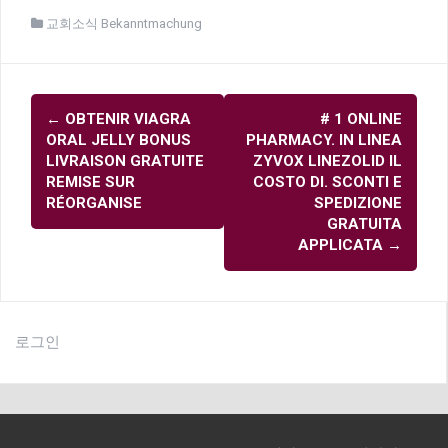
교회소식 Bekanntmachung
글
←
OBTENIR VIAGRA
# 1 ONLINE
내
ORAL JELLY BONUS
PHARMACY. IN LINEA
비
LIVRAISON GRATUITE
ZYVOX LINEZOLID IL
REMISE SUR
COSTO DI. SCONTI E
게
RÉORGANISE
SPEDIZIONE
이
GRATUITA
APPLICATA
→
션
로그인