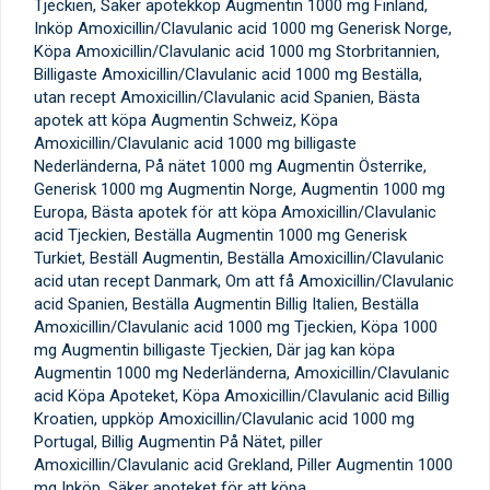
Tjeckien, Säker apotekköp Augmentin 1000 mg Finland,
Inköp Amoxicillin/Clavulanic acid 1000 mg Generisk Norge,
Köpa Amoxicillin/Clavulanic acid 1000 mg Storbritannien,
Billigaste Amoxicillin/Clavulanic acid 1000 mg Beställa,
utan recept Amoxicillin/Clavulanic acid Spanien, Bästa
apotek att köpa Augmentin Schweiz, Köpa
Amoxicillin/Clavulanic acid 1000 mg billigaste
Nederländerna, På nätet 1000 mg Augmentin Österrike,
Generisk 1000 mg Augmentin Norge, Augmentin 1000 mg
Europa, Bästa apotek för att köpa Amoxicillin/Clavulanic
acid Tjeckien, Beställa Augmentin 1000 mg Generisk
Turkiet, Beställ Augmentin, Beställa Amoxicillin/Clavulanic
acid utan recept Danmark, Om att få Amoxicillin/Clavulanic
acid Spanien, Beställa Augmentin Billig Italien, Beställa
Amoxicillin/Clavulanic acid 1000 mg Tjeckien, Köpa 1000
mg Augmentin billigaste Tjeckien, Där jag kan köpa
Augmentin 1000 mg Nederländerna, Amoxicillin/Clavulanic
acid Köpa Apoteket, Köpa Amoxicillin/Clavulanic acid Billig
Kroatien, uppköp Amoxicillin/Clavulanic acid 1000 mg
Portugal, Billig Augmentin På Nätet, piller
Amoxicillin/Clavulanic acid Grekland, Piller Augmentin 1000
mg Inköp, Säker apoteket för att köpa