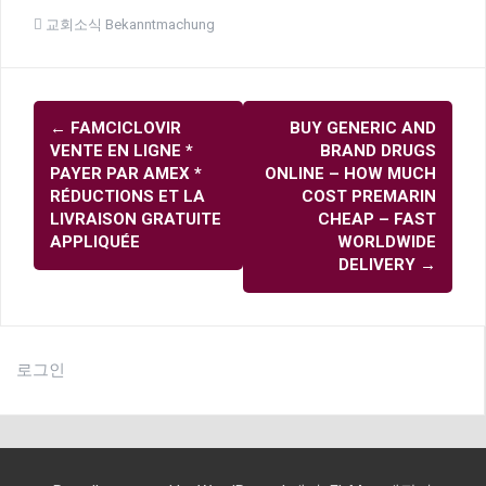
교회소식 Bekanntmachung
글
←
FAMCICLOVIR
BUY GENERIC AND
내
VENTE EN LIGNE *
BRAND DRUGS
비
PAYER PAR AMEX *
ONLINE – HOW MUCH
RÉDUCTIONS ET LA
COST PREMARIN
게
LIVRAISON GRATUITE
CHEAP – FAST
이
APPLIQUÉE
WORLDWIDE
DELIVERY
→
션
로그인