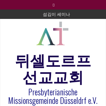
컨
텐
츠
섬김이 세미나
로
바
김태희 자매 졸업연주
로
2023년 어린이 주일 유초등부 발표
가
기
라합3 나라 봉헌송
그리스도인의 생활영성 1기 수료식
뒤셀도르프
은퇴사-우선화 권사
선교교회
20260322 주안에 가만히 머물기(요한복음 15:1-17) 손
훈목사
Presbyterianische
Missionsgemeinde Düsseldrf e.V.