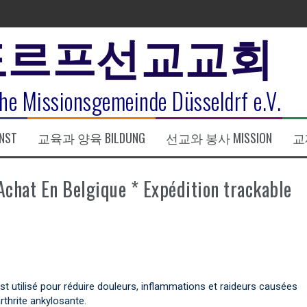
도르프선교교회
표
he Missionsgemeinde Düsseldrf e.V.
식
NST
교육과 양육 BILDUNG
선교와 봉사 MISSION
교제
한복음 15:1-17) 손교훈목사
Achat En Belgique * Expédition trackable
t utilisé pour réduire douleurs, inflammations et raideurs causées
arthrite ankylosante.