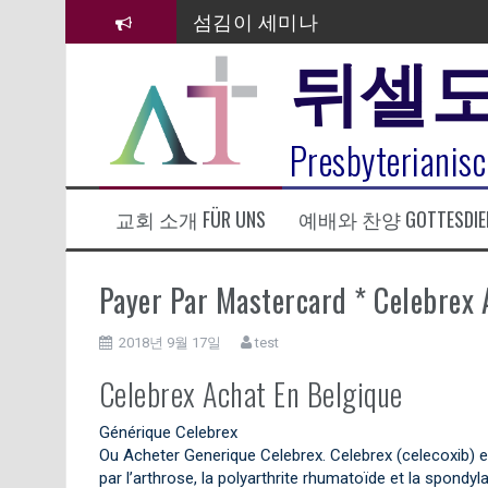
컨
섬김이 세미나
텐
뒤셀
츠
김태희 자매 졸업연주
로
바
2023년 어린이 주일 유초등부 발
로
라합3 나라 봉헌송
Presbyterianisc
가
기
그리스도인의 생활영성 1기 수료
교회 소개 FÜR UNS
예배와 찬양 GOTTESDIE
은퇴사-우선화 권사
20260322 주안에 가만히 머물기(요
Payer Par Mastercard * Celebrex 
2018년 9월 17일
test
Celebrex Achat En Belgique
Générique Celebrex
Ou Acheter Generique Celebrex. Celebrex (celecoxib) es
par l’arthrose, la polyarthrite rhumatoïde et la spondyl