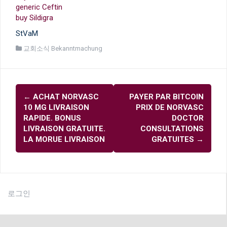
generic Ceftin
buy Sildigra
StVaM
교회소식 Bekanntmachung
글
←
ACHAT NORVASC
PAYER PAR BITCOIN
내
10 MG LIVRAISON
PRIX DE NORVASC
비
RAPIDE. BONUS
DOCTOR
LIVRAISON GRATUITE.
CONSULTATIONS
게
LA MORUE LIVRAISON
GRATUITES
→
이
션
로그인