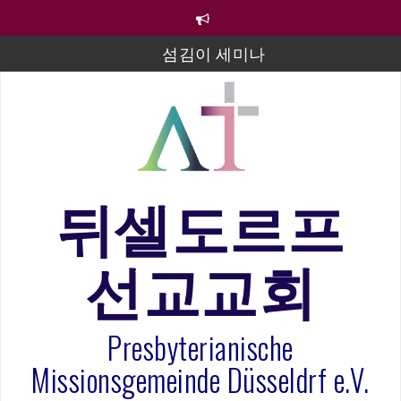
컨
텐
츠
섬김이 세미나
로
바
김태희 자매 졸업연주
로
2023년 어린이 주일 유초등부 발표
가
기
라합3 나라 봉헌송
그리스도인의 생활영성 1기 수료식
뒤셀도르프
은퇴사-우선화 권사
선교교회
20260322 주안에 가만히 머물기(요한복음 15:1-17) 손
훈목사
Presbyterianische
Missionsgemeinde Düsseldrf e.V.