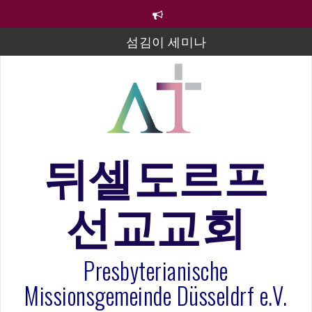
컨
텐
츠
섬김이 세미나
로
바
김태희 자매 졸업연주
로
2023년 어린이 주일 유초등부 발표
가
기
라합3 나라 봉헌송
그리스도인의 생활영성 1기 수료식
뒤셀도르프
은퇴사-우선화 권사
선교교회
20260322 주안에 가만히 머물기(요한복음 15:1-17) 손
훈목사
Presbyterianische
Missionsgemeinde Düsseldrf e.V.