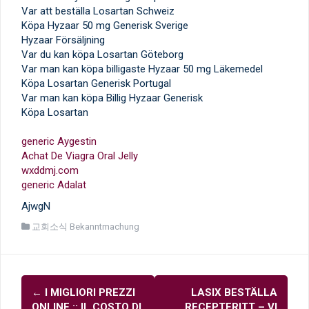
Var att beställa Losartan Schweiz
Köpa Hyzaar 50 mg Generisk Sverige
Hyzaar Försäljning
Var du kan köpa Losartan Göteborg
Var man kan köpa billigaste Hyzaar 50 mg Läkemedel
Köpa Losartan Generisk Portugal
Var man kan köpa Billig Hyzaar Generisk
Köpa Losartan
generic Aygestin
Achat De Viagra Oral Jelly
wxddmj.com
generic Adalat
AjwgN
교회소식 Bekanntmachung
글
←
I MIGLIORI PREZZI
LASIX BESTÄLLA
내
ONLINE :: IL COSTO DI
RECEPTFRITT – VI