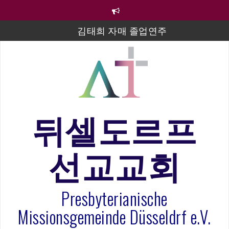
컨
텐
츠
김태희 자매 졸업연주
로
바
2023년 어린이 주일 유초등부 발표
로
라합3 나라 봉헌송
가
기
그리스도인의 생활영성 1기 수료식
은퇴사-우선화 권사
뒤셀도르프
20260322 주안에 가만히 머물기(요한복음 15:1-17) 손
훈목사
선교교회
섬김이 세미나
Presbyterianische
Missionsgemeinde Düsseldrf e.V.