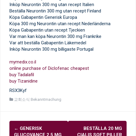
Inköp Neurontin 300 mg utan recept Italien
Beställa Neurontin 300 mg utan recept Finland
Köpa Gabapentin Generisk Europa
Köpa 300 mg Neurontin utan recept Nederländerna
Köpa Gabapentin utan recept Tjeckien
Var man kan köpa Neurontin 300 mg Frankrike
Var att beställa Gabapentin Läkemedel
Inköp Neurontin 300 mg billigaste Portugal
mymedix.co.il
online purchase of Diclofenac cheapest
buy Tadalafil
buy Tizanidine
RSX3Kyf
교회소식 Bekanntmachung
글
←
GENERISK
BESTÄLLA 20 MG
내
GLUCOVANCE 2.5 MG
CIALIS SOFT PILLER