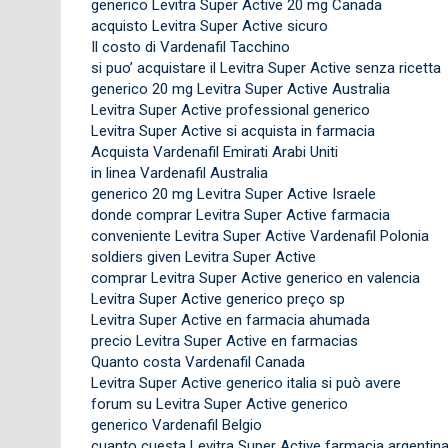
generico Levitra Super Active 20 mg Canada
acquisto Levitra Super Active sicuro
Il costo di Vardenafil Tacchino
si puo’ acquistare il Levitra Super Active senza ricetta
generico 20 mg Levitra Super Active Australia
Levitra Super Active professional generico
Levitra Super Active si acquista in farmacia
Acquista Vardenafil Emirati Arabi Uniti
in linea Vardenafil Australia
generico 20 mg Levitra Super Active Israele
donde comprar Levitra Super Active farmacia
conveniente Levitra Super Active Vardenafil Polonia
soldiers given Levitra Super Active
comprar Levitra Super Active generico en valencia
Levitra Super Active generico preço sp
Levitra Super Active en farmacia ahumada
precio Levitra Super Active en farmacias
Quanto costa Vardenafil Canada
Levitra Super Active generico italia si può avere
forum su Levitra Super Active generico
generico Vardenafil Belgio
cuanto cuesta Levitra Super Active farmacia argentin