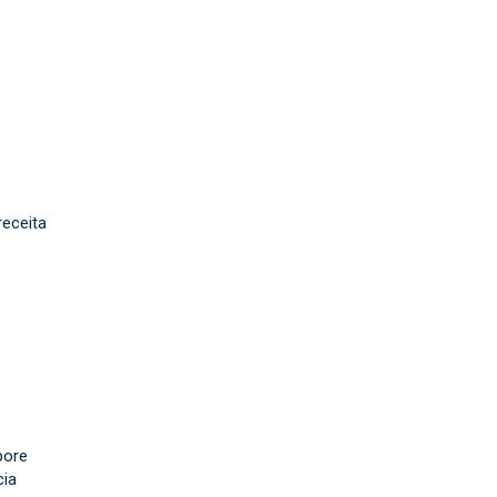
eceita
pore
cia