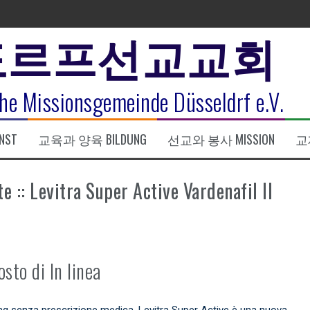
도르프선교교회
표
he Missionsgemeinde Düsseldrf e.V.
식
NST
교육과 양육 BILDUNG
선교와 봉사 MISSION
교제
한복음 15:1-17) 손교훈목사
e :: Levitra Super Active Vardenafil Il
osto di In linea
mg senza prescrizione medica. Levitra Super Active è una nuova