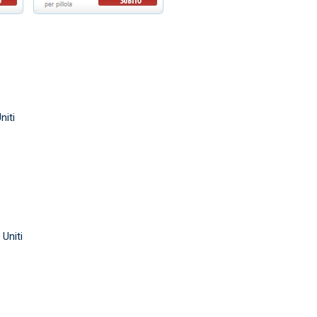
niti
Uniti