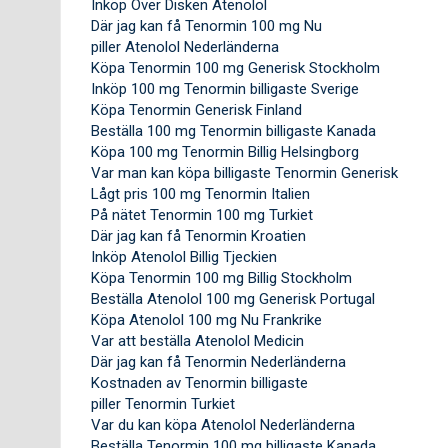
Inköp Över Disken Atenolol
Där jag kan få Tenormin 100 mg Nu
piller Atenolol Nederländerna
Köpa Tenormin 100 mg Generisk Stockholm
Inköp 100 mg Tenormin billigaste Sverige
Köpa Tenormin Generisk Finland
Beställa 100 mg Tenormin billigaste Kanada
Köpa 100 mg Tenormin Billig Helsingborg
Var man kan köpa billigaste Tenormin Generisk
Lågt pris 100 mg Tenormin Italien
På nätet Tenormin 100 mg Turkiet
Där jag kan få Tenormin Kroatien
Inköp Atenolol Billig Tjeckien
Köpa Tenormin 100 mg Billig Stockholm
Beställa Atenolol 100 mg Generisk Portugal
Köpa Atenolol 100 mg Nu Frankrike
Var att beställa Atenolol Medicin
Där jag kan få Tenormin Nederländerna
Kostnaden av Tenormin billigaste
piller Tenormin Turkiet
Var du kan köpa Atenolol Nederländerna
Beställa Tenormin 100 mg billigaste Kanada