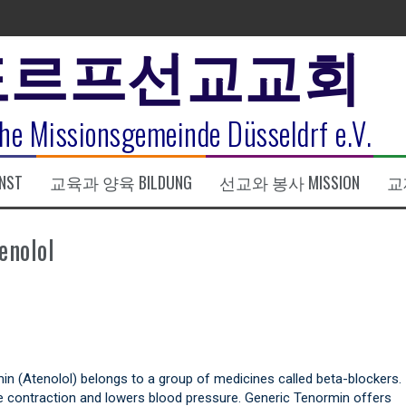
도르프선교교회
표
he Missionsgemeinde Düsseldrf e.V.
식
NST
교육과 양육 BILDUNG
선교와 봉사 MISSION
교제
한복음 15:1-17) 손교훈목사
enolol
n (Atenolol) belongs to a group of medicines called beta-blockers.
le contraction and lowers blood pressure. Generic Tenormin offers