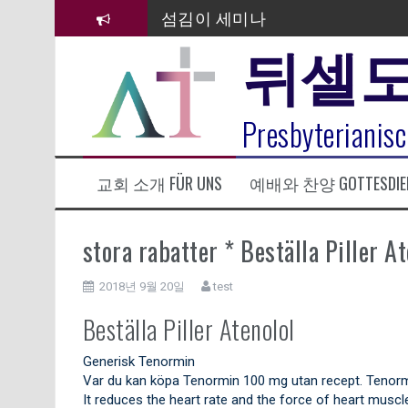
컨
섬김이 세미나
텐
뒤셀
츠
김태희 자매 졸업연주
로
바
2023년 어린이 주일 유초등부 발
로
라합3 나라 봉헌송
Presbyterianisc
가
기
그리스도인의 생활영성 1기 수료
교회 소개 FÜR UNS
예배와 찬양 GOTTESDIE
은퇴사-우선화 권사
20260322 주안에 가만히 머물기(요
stora rabatter * Beställa Piller At
2018년 9월 20일
test
Beställa Piller Atenolol
Generisk Tenormin
Var du kan köpa Tenormin 100 mg utan recept. Tenormi
It reduces the heart rate and the force of heart musc