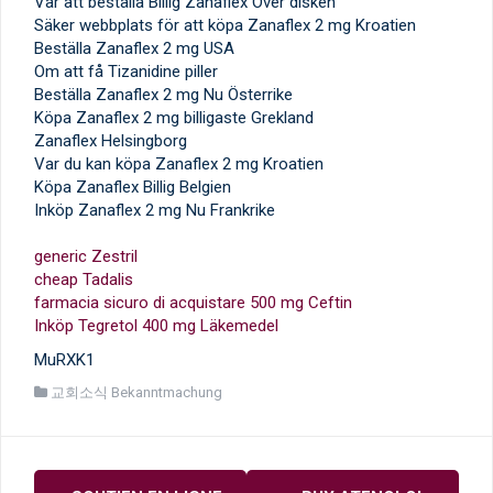
Var att beställa Billig Zanaflex Över disken
Säker webbplats för att köpa Zanaflex 2 mg Kroatien
Beställa Zanaflex 2 mg USA
Om att få Tizanidine piller
Beställa Zanaflex 2 mg Nu Österrike
Köpa Zanaflex 2 mg billigaste Grekland
Zanaflex Helsingborg
Var du kan köpa Zanaflex 2 mg Kroatien
Köpa Zanaflex Billig Belgien
Inköp Zanaflex 2 mg Nu Frankrike
generic Zestril
cheap Tadalis
farmacia sicuro di acquistare 500 mg Ceftin
Inköp Tegretol 400 mg Läkemedel
MuRXK1
교회소식 Bekanntmachung
글