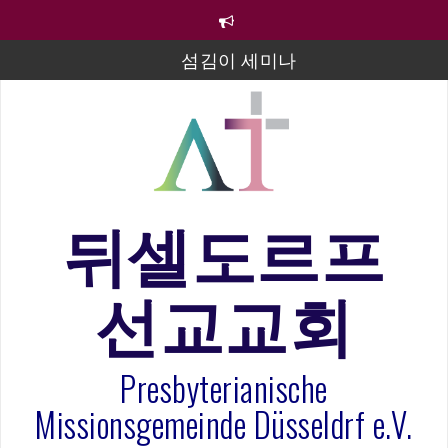
컨
텐
츠
섬김이 세미나
로
바
김태희 자매 졸업연주
로
2023년 어린이 주일 유초등부 발표
가
기
라합3 나라 봉헌송
그리스도인의 생활영성 1기 수료식
뒤셀도르프
은퇴사-우선화 권사
선교교회
20260322 주안에 가만히 머물기(요한복음 15:1-17) 손
훈목사
Presbyterianische
Missionsgemeinde Düsseldrf e.V.