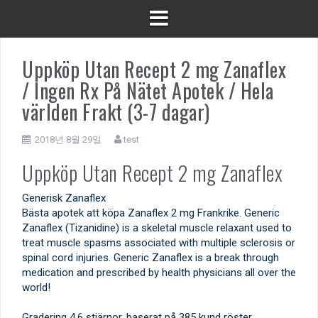
Uppköp Utan Recept 2 mg Zanaflex
/ Ingen Rx På Nätet Apotek / Hela
världen Frakt (3-7 dagar)
2018년 8월 29일
test
Uppköp Utan Recept 2 mg Zanaflex
Generisk Zanaflex
Bästa apotek att köpa Zanaflex 2 mg Frankrike. Generic
Zanaflex (Tizanidine) is a skeletal muscle relaxant used to
treat muscle spasms associated with multiple sclerosis or
spinal cord injuries. Generic Zanaflex is a break through
medication and prescribed by health physicians all over the
world!
Gradering
4.6
stjärnor, baserat på
385
kund röster