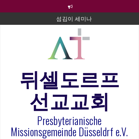
컨
텐
츠
섬김이 세미나
로
바
김태희 자매 졸업연주
로
2023년 어린이 주일 유초등부 발표
가
기
라합3 나라 봉헌송
그리스도인의 생활영성 1기 수료식
뒤셀도르프
은퇴사-우선화 권사
선교교회
20260322 주안에 가만히 머물기(요한복음 15:1-17) 손
훈목사
Presbyterianische
Missionsgemeinde Düsseldrf e.V.