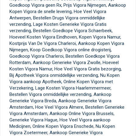
Goedkoop Vigora geen Rx, Prijs Vigora Nijmegen, Aankoop
Kopen Vigora de snelle levering, Hoe Veel Vigora
Antwerpen, Bestellen Drugs Vigora onmiddellijke
verzending, Lage Kosten Generieke Vigora Gratis
verzending, Bestellen Goedkope Vigora Schaerbeek,
Hoeveel Kosten Vigora Eindhoven, Kopen Vigora Namur,
Kostprijs Van De Vigora Charleroi, Aankoop Kopen Vigora
Nijmegen, Koop Goedkoop Vigora online drogisterij,
Goedkoop Vigora Charleroi, Bestellen Goedkope Vigora
Rotterdam, Aankoop Generieke Vigora Zwolle, Hoeveel
Kosten Vigora Namur, Hoe Veel Vigora Gratis bezorging,
Bij Apotheek Vigora onmiddellijke verzending, Nu Kopen
Vigora aankoop Apotheek, Online Kopen Vigora met
Verzekering, Lage Kosten Vigora Haarlemmermeer,
Bestellen Vigora onmiddellijke verzending, Aankoop
Generieke Vigora Breda, Aankoop Generieke Vigora
Amsterdam, Hoe Veel Vigora Almere, Bestellen Generieke
Vigora Amsterdam, Aankoop Online Vigora Brussels,
Generieke Vigora Hague, Hoe Veel Vigora aankoop
Medicijnen, Online Kopen Vigora Enschede, Nu Kopen
Vigora Zoetermeer, Aankoop Generieke Vigora