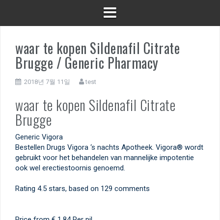
waar te kopen Sildenafil Citrate
Brugge / Generic Pharmacy
2018년 7월 11일
test
waar te kopen Sildenafil Citrate
Brugge
Generic Vigora
Bestellen Drugs Vigora ‘s nachts Apotheek. Vigora® wordt
gebruikt voor het behandelen van mannelijke impotentie
ook wel erectiestoornis genoemd.
Rating
4.5
stars, based on
129
comments
Price from
€ 1.84
Per pil