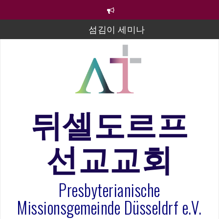
컨
텐
츠
섬김이 세미나
로
바
김태희 자매 졸업연주
로
2023년 어린이 주일 유초등부 발표
가
기
라합3 나라 봉헌송
그리스도인의 생활영성 1기 수료식
뒤셀도르프
은퇴사-우선화 권사
선교교회
20260322 주안에 가만히 머물기(요한복음 15:1-17) 손
훈목사
Presbyterianische
Missionsgemeinde Düsseldrf e.V.