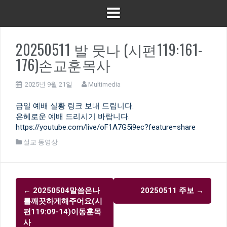
20250511 발 뭇나 (시편119:161-
176)손교훈목사
2025년 9월 21일
Multimedia
금일 예배 실황 링크 보내 드립니다.
은혜로운 예배 드리시기 바랍니다.
https://youtube.com/live/oF1A7G5i9ec?feature=share
설교 동영상
글
←
20250504말씀은나
20250511 주보
→
내
를깨끗하게해주어요(시
비
편119:09-14)이동훈목
사