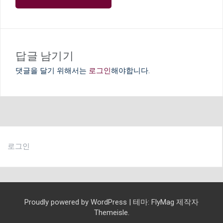
게
이
션
답글 남기기
댓글을 달기 위해서는
로그인
해야합니다.
로그인
Proudly powered by WordPress
|
테마:
FlyMag
제작자
Themeisle.