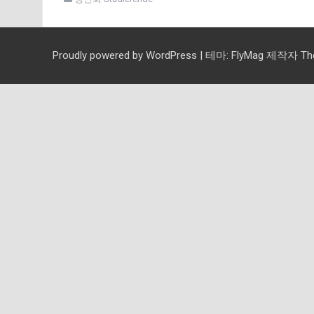
Proudly powered by WordPress
|
테마:
FlyMag
제작자 Them