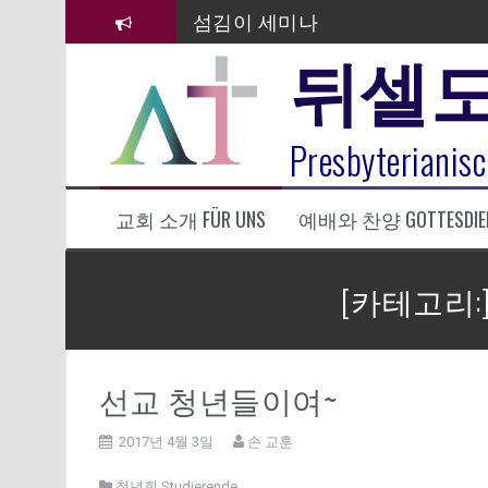
컨
섬김이 세미나
텐
뒤셀
츠
김태희 자매 졸업연주
로
바
2023년 어린이 주일 유초등부 발
로
라합3 나라 봉헌송
Presbyterianisc
가
기
그리스도인의 생활영성 1기 수료
교회 소개 FÜR UNS
예배와 찬양 GOTTESDIE
은퇴사-우선화 권사
20260322 주안에 가만히 머물기(요
[카테고리:
선교 청년들이여~
2017년 4월 3일
손 교훈
청년회 Studierende