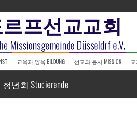
도르프선교교회
표
he Missionsgemeinde Düsseldrf e.V.
식
NST
교육과 양육 BILDUNG
선교와 봉사 MISSION
교제
한복음 15:1-17) 손교훈목사
]
청년회 Studierende