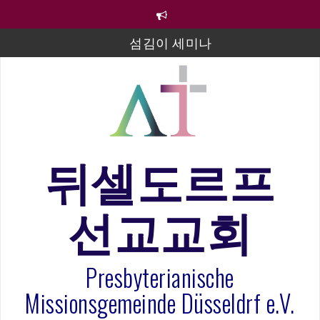
컨
텐
츠
섬김이 세미나
로
바
김태희 자매 졸업연주
로
2023년 어린이 주일 유초등부 발표
가
기
라합3 나라 봉헌송
그리스도인의 생활영성 1기 수료식
뒤셀도르프
은퇴사-우선화 권사
선교교회
20260322 주안에 가만히 머물기(요한복음 15:1-17) 손
훈목사
Presbyterianische
Missionsgemeinde Düsseldrf e.V.