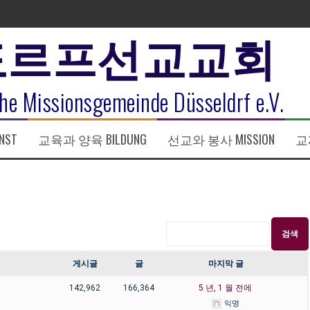
도르프선교교회
표
he Missionsgemeinde Düsseldrf e.V.
식
NST
교육과 양육 BILDUNG
선교와 봉사 MISSION
교제
한복음 15:1-17) 손교훈목사
게시글
글
마지막 글
142,962
166,364
5 년, 1 월 전에
익명