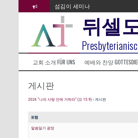
컨
섬김이 세미나
텐
뒤셀
츠
김태희 자매 졸업연주
로
바
2023년 어린이 주일 유초등부 발
로
라합3 나라 봉헌송
Presbyterianisc
가
기
그리스도인의 생활영성 1기 수료
교회 소개 FÜR UNS
예배와 찬양 GOTTESDIE
은퇴사-우선화 권사
20260322 주안에 가만히 머물기(요
게시판
2026 “나의 사랑 안에 거하라” (요 15:9)
›
게시판
포럼
말씀일기 광장