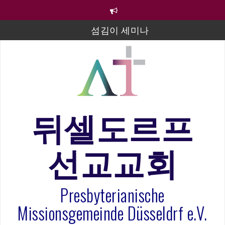
컨
텐
츠
섬김이 세미나
로
바
김태희 자매 졸업연주
로
2023년 어린이 주일 유초등부 발표
가
기
라합3 나라 봉헌송
그리스도인의 생활영성 1기 수료식
뒤셀도르프
은퇴사-우선화 권사
선교교회
20260322 주안에 가만히 머물기(요한복음 15:1-17) 손
훈목사
Presbyterianische
Missionsgemeinde Düsseldrf e.V.