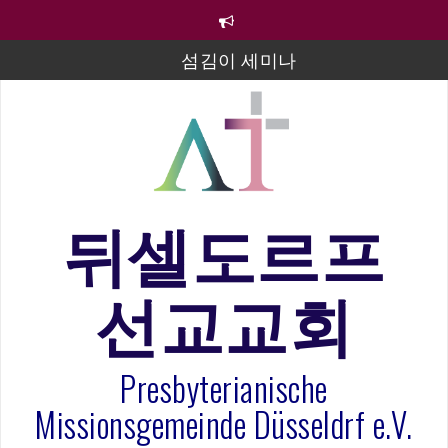
컨
텐
츠
섬김이 세미나
로
바
김태희 자매 졸업연주
로
2023년 어린이 주일 유초등부 발표
가
기
라합3 나라 봉헌송
그리스도인의 생활영성 1기 수료식
뒤셀도르프
은퇴사-우선화 권사
선교교회
20260322 주안에 가만히 머물기(요한복음 15:1-17) 손
훈목사
Presbyterianische
Missionsgemeinde Düsseldrf e.V.