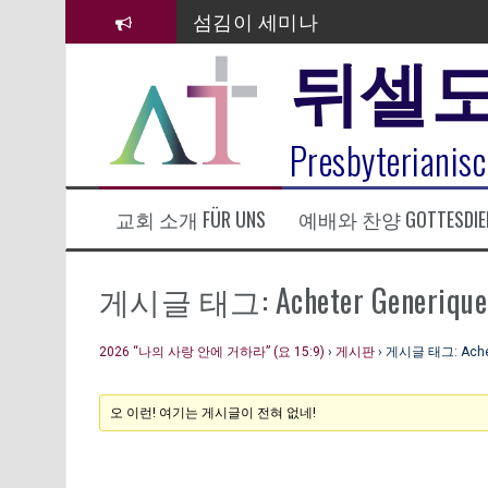
컨
섬김이 세미나
텐
뒤셀
츠
김태희 자매 졸업연주
로
바
2023년 어린이 주일 유초등부 발
로
라합3 나라 봉헌송
Presbyterianisc
가
기
그리스도인의 생활영성 1기 수료
교회 소개 FÜR UNS
예배와 찬양 GOTTESDIE
은퇴사-우선화 권사
20260322 주안에 가만히 머물기(요
게시글 태그: Acheter Generique 4
2026 “나의 사랑 안에 거하라” (요 15:9)
›
게시판
›
게시글 태그: Achete
오 이런! 여기는 게시글이 전혀 없네!