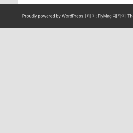
Proudly powered by WordPress
|
테마:
FlyMag
제작자 Them