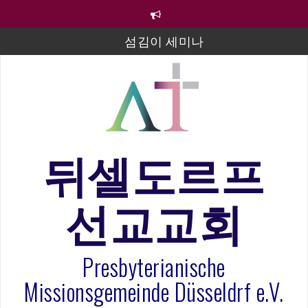
컨
텐
츠
섬김이 세미나
로
바
김태희 자매 졸업연주
로
2023년 어린이 주일 유초등부 발표
가
기
라합3 나라 봉헌송
그리스도인의 생활영성 1기 수료식
뒤셀도르프
은퇴사-우선화 권사
선교교회
20260322 주안에 가만히 머물기(요한복음 15:1-17) 손
훈목사
Presbyterianische
Missionsgemeinde Düsseldrf e.V.