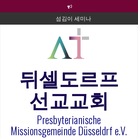
컨
텐
츠
섬김이 세미나
로
바
김태희 자매 졸업연주
로
2023년 어린이 주일 유초등부 발표
가
기
라합3 나라 봉헌송
그리스도인의 생활영성 1기 수료식
뒤셀도르프
은퇴사-우선화 권사
선교교회
20260322 주안에 가만히 머물기(요한복음 15:1-17) 손
훈목사
Presbyterianische
Missionsgemeinde Düsseldrf e.V.