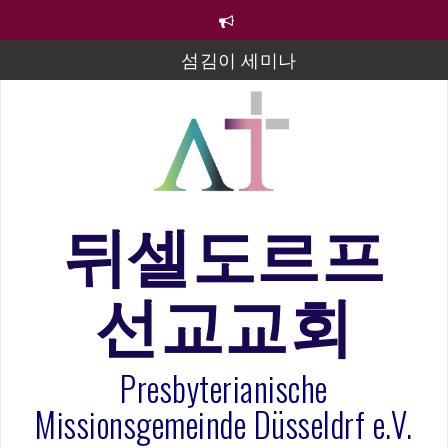
컨
텐
츠
섬김이 세미나
로
바
김태희 자매 졸업연주
로
2023년 어린이 주일 유초등부 발표
가
기
라합3 나라 봉헌송
그리스도인의 생활영성 1기 수료식
뒤셀도르프
은퇴사-우선화 권사
선교교회
20260322 주안에 가만히 머물기(요한복음 15:1-17) 손
훈목사
Presbyterianische
Missionsgemeinde Düsseldrf e.V.