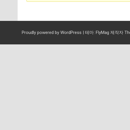
Proudly powered by WordPress
|
테마:
FlyMag
제작자 Them