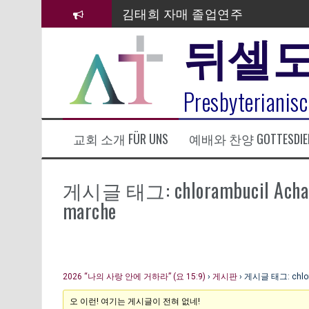
컨
김태희 자매 졸업연주
텐
뒤셀
츠
2023년 어린이 주일 유초등부 발
로
바
라합3 나라 봉헌송
로
그리스도인의 생활영성 1기 수료
Presbyterianisc
가
기
은퇴사-우선화 권사
교회 소개 FÜR UNS
예배와 찬양 GOTTESDIE
20260322 주안에 가만히 머물기(요
섬김이 세미나
게시글 태그: chlorambucil Achat À 
marche
2026 “나의 사랑 안에 거하라” (요 15:9)
›
게시판
›
게시글 태그: chloram
오 이런! 여기는 게시글이 전혀 없네!