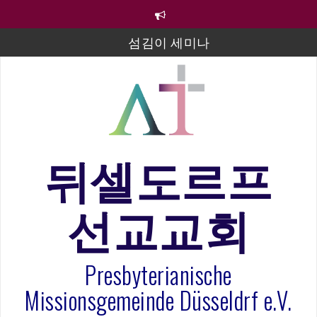
컨
텐
츠
섬김이 세미나
로
바
김태희 자매 졸업연주
로
2023년 어린이 주일 유초등부 발표
가
기
라합3 나라 봉헌송
그리스도인의 생활영성 1기 수료식
뒤셀도르프
은퇴사-우선화 권사
선교교회
20260322 주안에 가만히 머물기(요한복음 15:1-17) 손
훈목사
Presbyterianische
Missionsgemeinde Düsseldrf e.V.