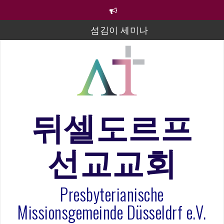
컨
텐
츠
섬김이 세미나
로
바
김태희 자매 졸업연주
로
2023년 어린이 주일 유초등부 발표
가
기
라합3 나라 봉헌송
그리스도인의 생활영성 1기 수료식
뒤셀도르프
은퇴사-우선화 권사
선교교회
20260322 주안에 가만히 머물기(요한복음 15:1-17) 손
훈목사
Presbyterianische
Missionsgemeinde Düsseldrf e.V.