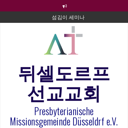
컨
텐
츠
섬김이 세미나
로
바
김태희 자매 졸업연주
로
2023년 어린이 주일 유초등부 발표
가
기
라합3 나라 봉헌송
그리스도인의 생활영성 1기 수료식
뒤셀도르프
은퇴사-우선화 권사
선교교회
20260322 주안에 가만히 머물기(요한복음 15:1-17) 손
훈목사
Presbyterianische
Missionsgemeinde Düsseldrf e.V.